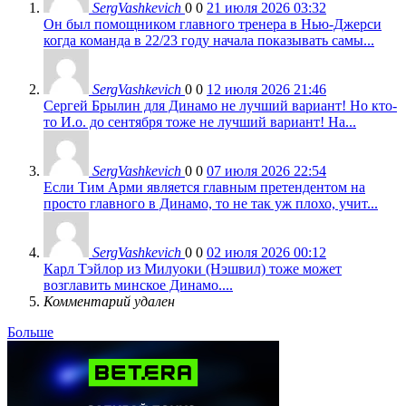
SergVashkevich
0
0
21 июля 2026 03:32
Он был помощником главного тренера в Нью-Джерси
когда команда в 22/23 году начала показывать самы...
SergVashkevich
0
0
12 июля 2026 21:46
Сергей Брылин для Динамо не лучший вариант! Но кто-
то И.о. до сентября тоже не лучший вариант! На...
SergVashkevich
0
0
07 июля 2026 22:54
Если Тим Арми является главным претендентом на
просто главного в Динамо, то не так уж плохо, учит...
SergVashkevich
0
0
02 июля 2026 00:12
Карл Тэйлор из Милуоки (Нэшвил) тоже может
возглавить минское Динамо....
Комментарий удален
Больше