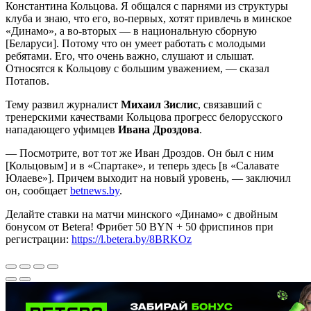
Константина Кольцова. Я общался с парнями из структуры
клуба и знаю, что его, во-первых, хотят привлечь в минское
«Динамо», а во-вторых — в национальную сборную
[Беларуси]. Потому что он умеет работать с молодыми
ребятами. Его, что очень важно, слушают и слышат.
Относятся к Кольцову с большим уважением, — сказал
Потапов.
Тему развил журналист
Михаил Зислис
, связавший с
тренерскими качествами Кольцова прогресс белорусского
нападающего уфимцев
Ивана Дроздова
.
— Посмотрите, вот тот же Иван Дроздов. Он был с ним
[Кольцовым] и в «Спартаке», и теперь здесь [в «Салавате
Юлаеве»]. Причем выходит на новый уровень, — заключил
он, сообщает
betnews.by
.
Делайте ставки на матчи минского «Динамо» с двойным
бонусом от Betera! Фрибет 50 BYN + 50 фриспинов при
регистрации:
https://l.betera.by/8BRKOz