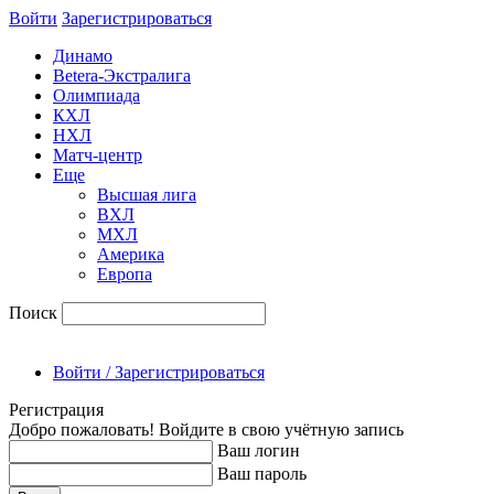
Войти
Зарегиcтрироваться
Динамо
Betera-Экстралига
Олимпиада
КХЛ
НХЛ
Матч-центр
Еще
Высшая лига
ВХЛ
МХЛ
Америка
Европа
Поиск
Войти / Зарегистрироваться
Регистрация
Добро пожаловать! Войдите в свою учётную запись
Ваш логин
Ваш пароль