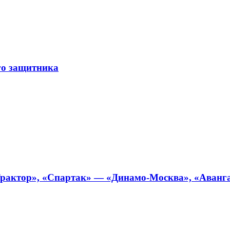
го защитника
рактор», «Спартак» — «Динамо-Москва», «Аванга