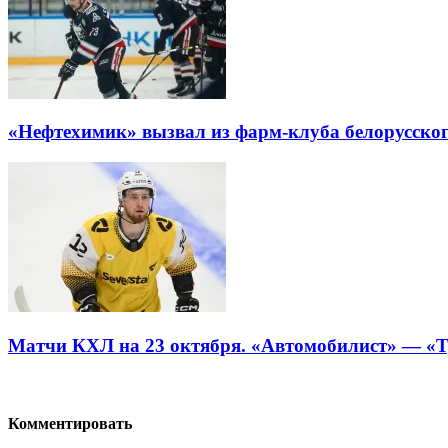
«Нефтехимик» вызвал из фарм-клуба белорусско
Матчи КХЛ на 23 октября. «Автомобилист» — «Т
Комментировать