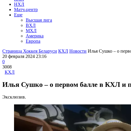
НХЛ
Матч-центр
Еще
Высшая лига
ВХЛ
МХЛ
Америка
Европа
Страница Хоккея Беларуси
КХЛ
Новости
Илья Сушко – о перво
20 февраля 2024 23:16
0
3008
КХЛ
Илья Сушко – о первом балле в КХЛ и 
Эксклюзив.