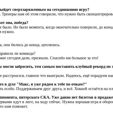
 выйдет сверхзаряженным на сегодняшнюю игру?
ф. Тренеры нам об этом говорили, что нужно быть сконцентриров
от она, победа?
не было. Не было момента, когда окончательно поверили, до кон
ам нужно.
а, они бились до конца, цеплялись.
дравила ли команда?
мне сегодня дали, признали. Спасибо им большое за это!
 могли забросить, тем самым поставить клубный рекорд по з
, не расстроился, главное что выиграли. Надеюсь, ещё порадуем 
то в духе "Макс, я уже рядом к тебе по очкам?"
ать особо. Поддерживаем друг друга, и всё. Хоккей остаётся на п
ппонента, питерского СКА. Уже давно нет билетов в продаже,
ервыми идут в лиге, на ходу сейчас. Нужна хорошая игра в обор
это нам поможет.