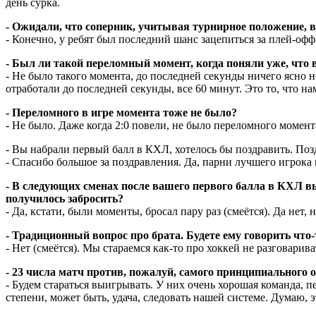
день сурка.
- Ожидали, что соперник, учитывая турнирное положение,
- Конечно, у ребят был последний шанс зацепиться за плей-оф
- Был ли такой переломный момент, когда поняли уже, что в
- Не было такого момента, до последней секунды ничего ясно 
отработали до последней секунды, все 60 минут. Это то, что н
- Переломного в игре момента тоже не было?
- Не было. Даже когда 2:0 повели, не было переломного момент
- Вы набрали первый балл в КХЛ, хотелось бы поздравить. Поз
- Спасибо большое за поздравления. Да, парни лучшего игрока 
- В следующих сменах после вашего первого балла в КХЛ вы
получилось забросить?
- Да, кстати, были моменты, бросал пару раз (смеётся). Да нет
- Традиционный вопрос про брата. Будете ему говорить что-
- Нет (смеётся). Мы стараемся как-то про хоккей не разговарив
- 23 числа матч против, пожалуй, самого принципиального о
- Будем стараться выигрывать. У них очень хорошая команда, п
степени, может быть, удача, следовать нашей системе. Думаю, 