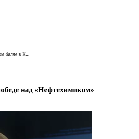
м балле в К...
победе над «Нефтехимиком»