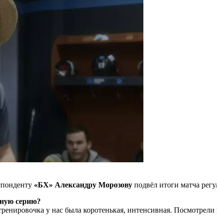
спонденту
«БХ» Александру Морозову
подвёл итоги матча рег
дную серию?
тренировочка у нас была коротенькая, интенсивная. Посмотрели 