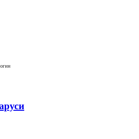
логин
аруси