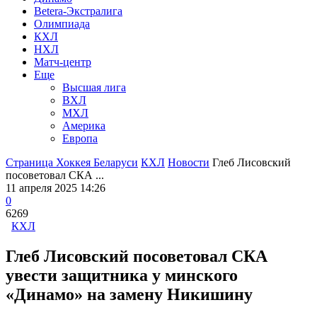
Betera-Экстралига
Олимпиада
КХЛ
НХЛ
Матч-центр
Еще
Высшая лига
ВХЛ
МХЛ
Америка
Европа
Страница Хоккея Беларуси
КХЛ
Новости
Глеб Лисовский
посоветовал СКА ...
11 апреля 2025 14:26
0
6269
КХЛ
Глеб Лисовский посоветовал СКА
увести защитника у минского
«Динамо» на замену Никишину