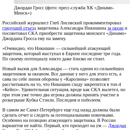
Джордан Гросс (фото: пресс-служба ХК «Динамо-
Минск»)
Российский журналист Глеб Лисовский прокомментировал
грядущий отъезд
защитника Александра Никишина
за океан
и
посоветовал СКА приобрести защитника минского «Динамо»
Джордана Гросса ему на замену.
«Очевидно, что Никишин — сильнейший атакующий
защитник, который выступал в Европе последние три года.
По своему потенциалу никто даже близко не стоит.
Новый вызов для Александра — стать одним из сильнейших
защитников за океаном. Все данные у него для этого есть, а
сама по себе линия обороны у «Каролины» позволяет
рассчитывать на то, что Никишин сходу закрепится в топ-4
«Кейнз». Удивительная ситуация, вроде как СКА вылетел, но
при этом уже точно два игрока должны принять участие в
розыгрыше Кубка Стэнли. Последим и поболеем.
В самом же Санкт-Петербурге еще год назад должны были
сделать отчет и следить за потенциальными новичками.
Особенно на позицию атакующего защитника. В России
вариантов не найти. Первый, кто приходит на ум —
Джордан