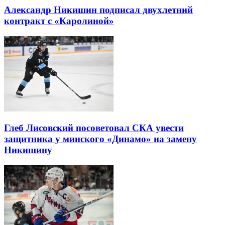
Александр Никишин подписал двухлетний
контракт с «Каролиной»
Глеб Лисовский посоветовал СКА увести
защитника у минского «Динамо» на замену
Никишину