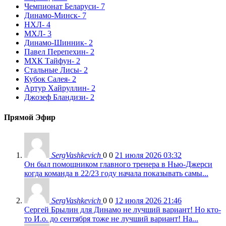
Чемпионат Беларуси
- 7
Динамо-Минск
- 7
НХЛ
- 4
МХЛ
- 3
Динамо-Шинник
- 2
Павел Перепехин
- 2
МХК Тайфун
- 2
Стальные Лисы
- 2
Кубок Салея
- 2
Артур Хайруллин
- 2
Джозеф Бландизи
- 2
Прямой Эфир
SergVashkevich
0
0
21 июля 2026 03:32
Он был помощником главного тренера в Нью-Джерси
когда команда в 22/23 году начала показывать самы...
SergVashkevich
0
0
12 июля 2026 21:46
Сергей Брылин для Динамо не лучший вариант! Но кто-
то И.о. до сентября тоже не лучший вариант! На...