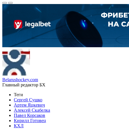
Belarushockey.com
Главный редактор БХ
Теги
Сергей Сушко
Артем Яцкевич
Алексей Скабелка
Павел Корсаков
Кирилл Готовец
КХЛ