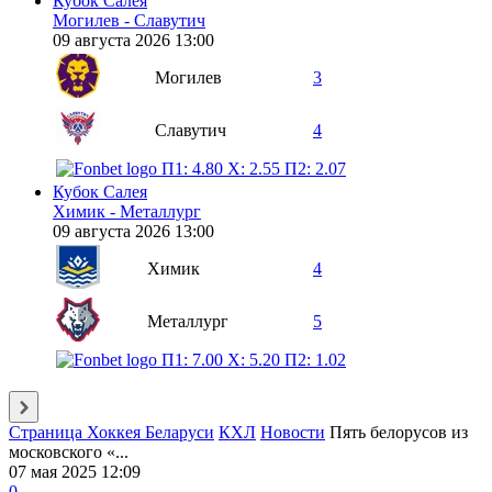
Кубок Салея
Могилев - Славутич
09 августа 2026 13:00
Могилев
3
Славутич
4
П1: 4.80
X: 2.55
П2: 2.07
Кубок Салея
Химик - Металлург
09 августа 2026 13:00
Химик
4
Металлург
5
П1: 7.00
X: 5.20
П2: 1.02
Страница Хоккея Беларуси
КХЛ
Новости
Пять белорусов из
московского «...
07 мая 2025 12:09
0