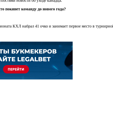
постями новости об уходе канадца.
то покинет команду до нового года?
ионата КХЛ набрал 41 очко и занимает первое место в турнирн