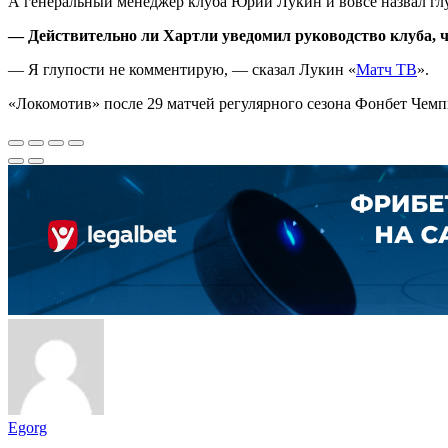
А генеральный менеджер клуба Юрий Лукин и вовсе назвал глу
— Действительно ли Хартли уведомил руководство клуба, ч
— Я глупости не комментирую, — сказал Лукин «
Матч ТВ
».
«Локомотив» после 29 матчей регулярного сезона Фонбет Чемп
Egorg