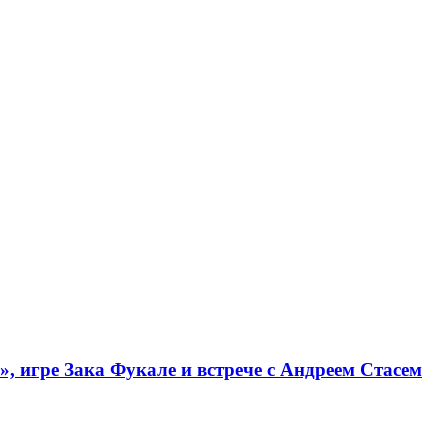
, игре Зака Фукале и встрече с Андреем Стасем