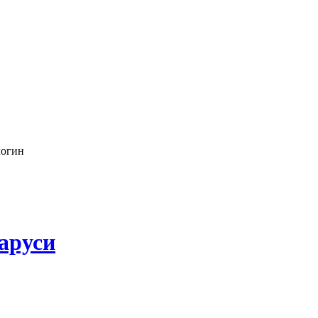
логин
аруси