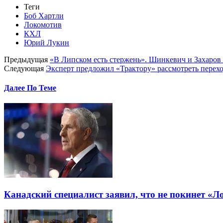
Теги
Боб Хартли
Локомотив
КХЛ
Юрий Лукин
Предыдущая
«В Липском есть стержень». Шинкевич и Захаров
Следующая
Эксперт предложил «Трактору» рассмотреть перехо
Далее По Теме
Канадский специалист заявил, что не покинет «