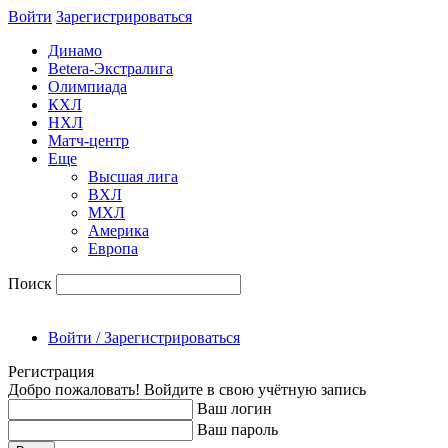
Войти
Зарегиcтрироваться
Динамо
Betera-Экстралига
Олимпиада
КХЛ
НХЛ
Матч-центр
Еще
Высшая лига
ВХЛ
МХЛ
Америка
Европа
Поиск
Войти / Зарегистрироваться
Регистрация
Добро пожаловать! Войдите в свою учётную запись
Ваш логин
Ваш пароль