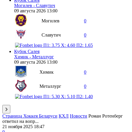
Кубок Салея
Могилев - Славутич
09 августа 2026 13:00
Могилев
0
Славутич
0
П1: 3.75
X: 4.60
П2: 1.65
Кубок Салея
Химик - Металлург
09 августа 2026 13:00
Химик
0
Металлург
0
П1: 5.30
X: 5.10
П2: 1.40
Страница Хоккея Беларуси
КХЛ
Новости
Роман Ротенберг
ответил на вопр...
21 ноября 2025 18:47
0