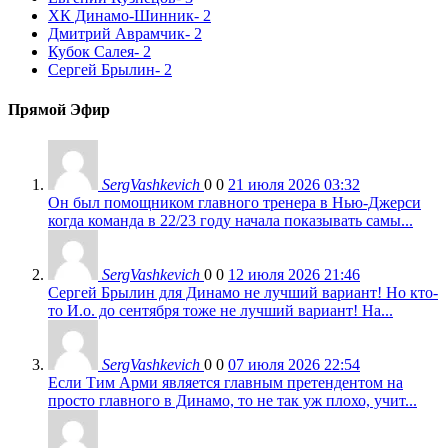
ХК Динамо-Шинник
- 2
Дмитрий Аврамчик
- 2
Кубок Салея
- 2
Сергей Брылин
- 2
Прямой Эфир
SergVashkevich
0
0
21 июля 2026 03:32
Он был помощником главного тренера в Нью-Джерси
когда команда в 22/23 году начала показывать самы...
SergVashkevich
0
0
12 июля 2026 21:46
Сергей Брылин для Динамо не лучший вариант! Но кто-
то И.о. до сентября тоже не лучший вариант! На...
SergVashkevich
0
0
07 июля 2026 22:54
Если Тим Арми является главным претендентом на
просто главного в Динамо, то не так уж плохо, учит...