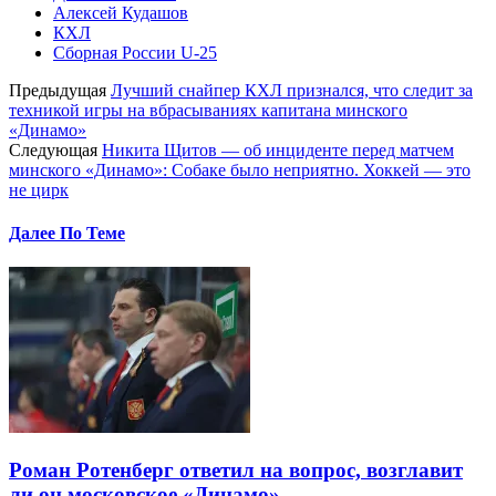
Алексей Кудашов
КХЛ
Сборная России U-25
Предыдущая
Лучший снайпер КХЛ признался, что следит за
техникой игры на вбрасываниях капитана минского
«Динамо»
Следующая
Никита Щитов — об инциденте перед матчем
минского «Динамо»: Собаке было неприятно. Хоккей — это
не цирк
Далее По Теме
Роман Ротенберг ответил на вопрос, возглавит
ли он московское «Динамо»