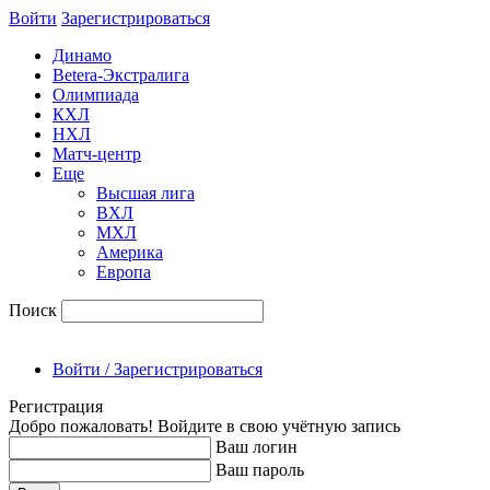
Войти
Зарегиcтрироваться
Динамо
Betera-Экстралига
Олимпиада
КХЛ
НХЛ
Матч-центр
Еще
Высшая лига
ВХЛ
МХЛ
Америка
Европа
Поиск
Войти / Зарегистрироваться
Регистрация
Добро пожаловать! Войдите в свою учётную запись
Ваш логин
Ваш пароль