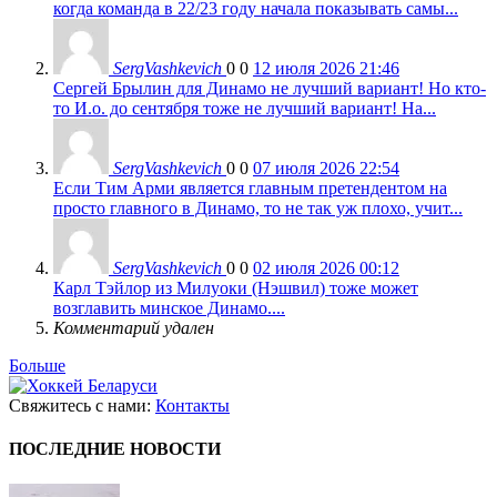
когда команда в 22/23 году начала показывать самы...
SergVashkevich
0
0
12 июля 2026 21:46
Сергей Брылин для Динамо не лучший вариант! Но кто-
то И.о. до сентября тоже не лучший вариант! На...
SergVashkevich
0
0
07 июля 2026 22:54
Если Тим Арми является главным претендентом на
просто главного в Динамо, то не так уж плохо, учит...
SergVashkevich
0
0
02 июля 2026 00:12
Карл Тэйлор из Милуоки (Нэшвил) тоже может
возглавить минское Динамо....
Комментарий удален
Больше
Свяжитесь с нами:
Контакты
ПОСЛЕДНИЕ НОВОСТИ