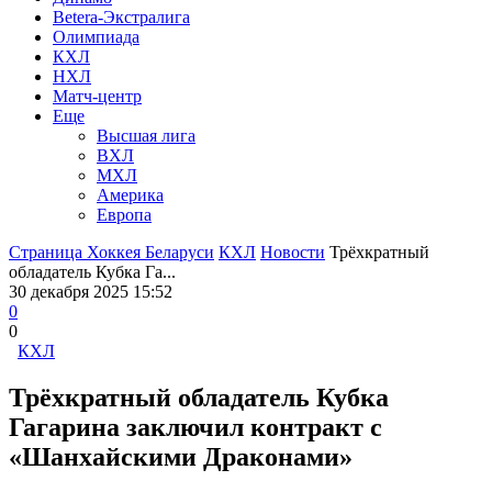
Betera-Экстралига
Олимпиада
КХЛ
НХЛ
Матч-центр
Еще
Высшая лига
ВХЛ
МХЛ
Америка
Европа
Страница Хоккея Беларуси
КХЛ
Новости
Трёхкратный
обладатель Кубка Га...
30 декабря 2025 15:52
0
0
КХЛ
Трёхкратный обладатель Кубка
Гагарина заключил контракт с
«Шанхайскими Драконами»