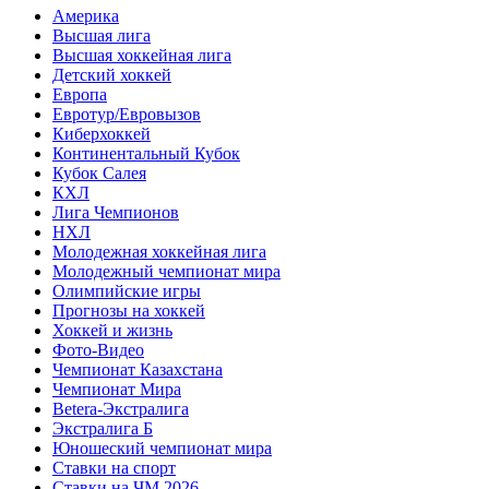
Америка
Высшая лига
Высшая хоккейная лига
Детский хоккей
Европа
Евротур/Евровызов
Киберхоккей
Континентальный Кубок
Кубок Салея
КХЛ
Лига Чемпионов
НХЛ
Молодежная хоккейная лига
Молодежный чемпионат мира
Олимпийские игры
Прогнозы на хоккей
Хоккей и жизнь
Фото-Видео
Чемпионат Казахстана
Чемпионат Мира
Betera-Экстралига
Экстралига Б
Юношеский чемпионат мира
Ставки на спорт
Ставки на ЧМ 2026