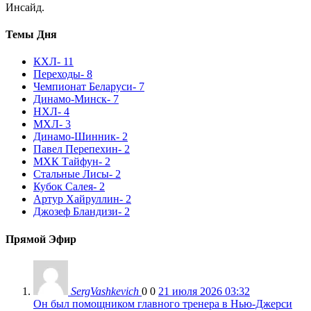
Инсайд.
Темы Дня
КХЛ
- 11
Переходы
- 8
Чемпионат Беларуси
- 7
Динамо-Минск
- 7
НХЛ
- 4
МХЛ
- 3
Динамо-Шинник
- 2
Павел Перепехин
- 2
МХК Тайфун
- 2
Стальные Лисы
- 2
Кубок Салея
- 2
Артур Хайруллин
- 2
Джозеф Бландизи
- 2
Прямой Эфир
SergVashkevich
0
0
21 июля 2026 03:32
Он был помощником главного тренера в Нью-Джерси