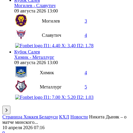
Кубок Салея
Могилев - Славутич
09 августа 2026 13:00
Могилев
3
Славутич
4
П1: 4.40
X: 3.40
П2: 1.78
Кубок Салея
Химик - Металлург
09 августа 2026 13:00
Химик
4
Металлург
5
П1: 7.00
X: 5.20
П2: 1.03
Страница Хоккея Беларуси
КХЛ
Новости
Никита Дыняк – о
матче минского...
10 апреля 2026 07:16
0