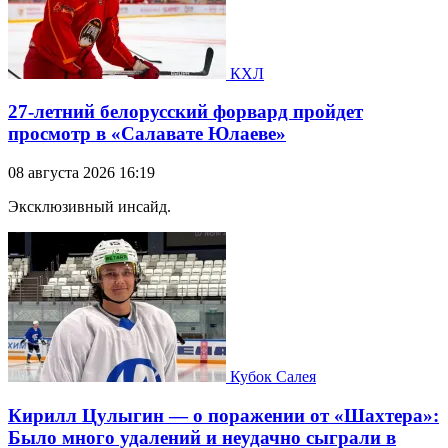
КХЛ
27-летний белорусский форвард пройдет
просмотр в «Салавате Юлаеве»
08 августа 2026 16:19
Эксклюзивный инсайд.
Кубок Салея
Кирилл Цулыгин — о поражении от «Шахтера»:
Было много удалений и неудачно сыграли в