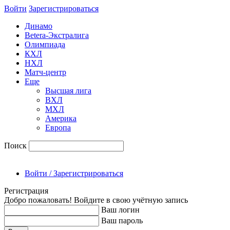
Войти
Зарегиcтрироваться
Динамо
Betera-Экстралига
Олимпиада
КХЛ
НХЛ
Матч-центр
Еще
Высшая лига
ВХЛ
МХЛ
Америка
Европа
Поиск
Войти / Зарегистрироваться
Регистрация
Добро пожаловать! Войдите в свою учётную запись
Ваш логин
Ваш пароль