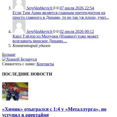
SergVashkevich
0
0
07 июля 2026 22:54
Если Тим Арми является главным претендентом на
просто главного в Динамо, то не так уж плохо, учит...
SergVashkevich
0
0
02 июля 2026 00:12
Карл Тэйлор из Милуоки (Нэшвил) тоже может
возглавить минское Динамо....
Комментарий удален
Больше
Свяжитесь с нами:
Контакты
ПОСЛЕДНИЕ НОВОСТИ
«Химик» отыгрался с 1:4 у «Металлурга», но
уступил в овертайме