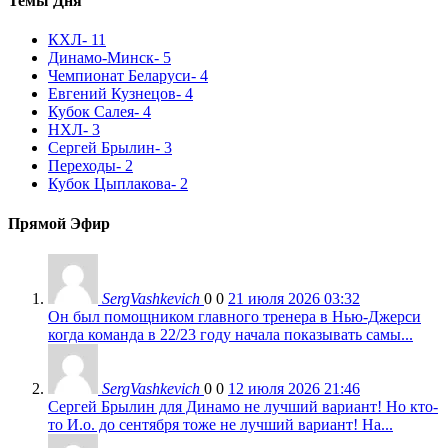
Темы Дня
КХЛ
- 11
Динамо-Минск
- 5
Чемпионат Беларуси
- 4
Евгений Кузнецов
- 4
Кубок Салея
- 4
НХЛ
- 3
Сергей Брылин
- 3
Переходы
- 2
Кубок Цыплакова
- 2
Прямой Эфир
SergVashkevich
0
0
21 июля 2026 03:32
Он был помощником главного тренера в Нью-Джерси
когда команда в 22/23 году начала показывать самы...
SergVashkevich
0
0
12 июля 2026 21:46
Сергей Брылин для Динамо не лучший вариант! Но кто-
то И.о. до сентября тоже не лучший вариант! На...