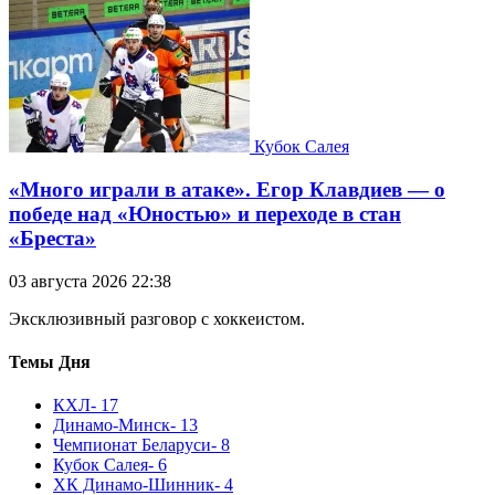
Кубок Салея
«Много играли в атаке». Егор Клавдиев — о
победе над «Юностью» и переходе в стан
«Бреста»
03 августа 2026 22:38
Эксклюзивный разговор с хоккеистом.
Темы Дня
КХЛ
- 17
Динамо-Минск
- 13
Чемпионат Беларуси
- 8
Кубок Салея
- 6
ХК Динамо-Шинник
- 4