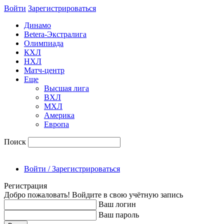
Войти
Зарегиcтрироваться
Динамо
Betera-Экстралига
Олимпиада
КХЛ
НХЛ
Матч-центр
Еще
Высшая лига
ВХЛ
МХЛ
Америка
Европа
Поиск
Войти / Зарегистрироваться
Регистрация
Добро пожаловать! Войдите в свою учётную запись
Ваш логин
Ваш пароль