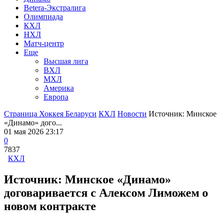
Betera-Экстралига
Олимпиада
КХЛ
НХЛ
Матч-центр
Еще
Высшая лига
ВХЛ
МХЛ
Америка
Европа
Страница Хоккея Беларуси
КХЛ
Новости
Источник: Минское
«Динамо» дого...
01 мая 2026 23:17
0
7837
КХЛ
Источник: Минское «Динамо»
договаривается с Алексом Лиможем о
новом контракте