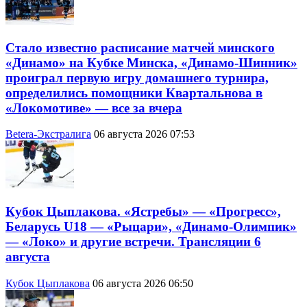
Стало известно расписание матчей минского
«Динамо» на Кубке Минска, «Динамо-Шинник»
проиграл первую игру домашнего турнира,
определились помощники Квартальнова в
«Локомотиве» — все за вчера
Betera-Экстралига
06 августа 2026 07:53
Кубок Цыплакова. «Ястребы» — «Прогресс»,
Беларусь U18 — «Рыцари», «Динамо-Олимпик»
— «Локо» и другие встречи. Трансляции 6
августа
Кубок Цыплакова
06 августа 2026 06:50