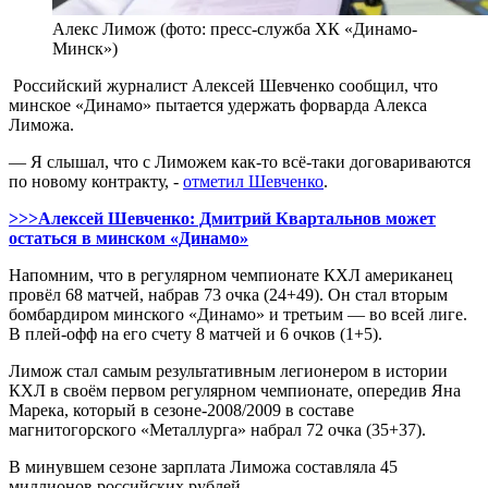
Алекс Лимож (фото: пресс-служба ХК «Динамо-
Минск»)
Российский журналист Алексей Шевченко сообщил, что
минское «Динамо» пытается удержать форварда Алекса
Лиможа.
— Я слышал, что с Лиможем как-то всё-таки договариваются
по новому контракту, -
отметил Шевченко
.
>>>Алексей Шевченко: Дмитрий Квартальнов может
остаться в минском «Динамо»
Напомним, что в регулярном чемпионате КХЛ американец
провёл 68 матчей, набрав 73 очка (24+49). Он стал вторым
бомбардиром минского «Динамо» и третьим — во всей лиге.
В плей-офф на его счету 8 матчей и 6 очков (1+5).
Лимож стал самым результативным легионером в истории
КХЛ в своём первом регулярном чемпионате, опередив Яна
Марека, который в сезоне-2008/2009 в составе
магнитогорского «Металлурга» набрал 72 очка (35+37).
В минувшем сезоне зарплата Лиможа составляла 45
миллионов российских рублей.