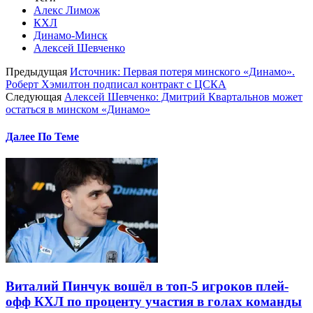
Алекс Лимож
КХЛ
Динамо-Минск
Алексей Шевченко
Предыдущая
Источник: Первая потеря минского «Динамо».
Роберт Хэмилтон подписал контракт с ЦСКА
Следующая
Алексей Шевченко: Дмитрий Квартальнов может
остаться в минском «Динамо»
Далее По Теме
Виталий Пинчук вошёл в топ-5 игроков плей-
офф КХЛ по проценту участия в голах команды