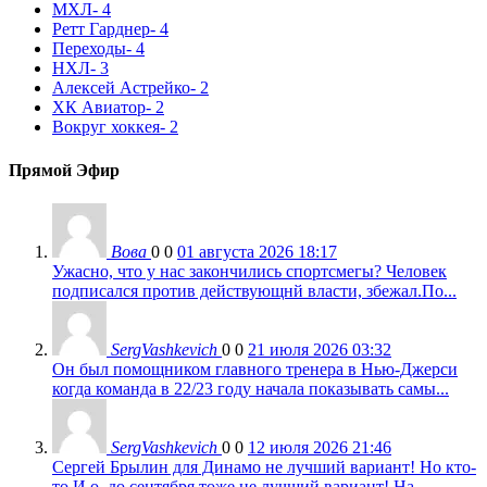
МХЛ
- 4
Ретт Гарднер
- 4
Переходы
- 4
НХЛ
- 3
Алексей Астрейко
- 2
ХК Авиатор
- 2
Вокруг хоккея
- 2
Прямой Эфир
Вова
0
0
01 августа 2026 18:17
Ужасно, что у нас закончились спортсмегы? Человек
подписался против действующнй власти, збежал.По...
SergVashkevich
0
0
21 июля 2026 03:32
Он был помощником главного тренера в Нью-Джерси
когда команда в 22/23 году начала показывать самы...
SergVashkevich
0
0
12 июля 2026 21:46
Сергей Брылин для Динамо не лучший вариант! Но кто-
то И.о. до сентября тоже не лучший вариант! На...