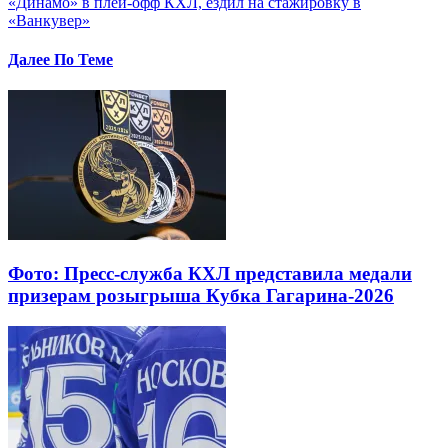
«Динамо» в плей-офф КХЛ, ездил на стажировку в
«Ванкувер»
Далее По Теме
Фото: Пресс-служба КХЛ представила медали
призерам розыгрыша Кубка Гагарина-2026