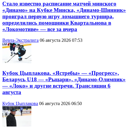
Стало известно расписание матчей минского
«Динамо» на Кубке Минска, «Динамо-Шинник»
проиграл первую игру домашнего турнира,
определились помощники Квартальнова в
«Локомотиве» — все за вчера
Betera-Экстралига
06 августа 2026 07:53
Кубок Цыплакова. «Ястребы» — «Прогресс»,
Беларусь U18 — «Рыцари», «Динамо-Олимпик»
— «Локо» и другие встречи. Трансляции 6
августа
Кубок Цыплакова
06 августа 2026 06:50