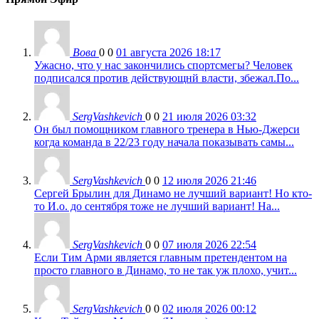
Вова
0
0
01 августа 2026 18:17
Ужасно, что у нас закончились спортсмегы? Человек
подписался против действующнй власти, збежал.По...
SergVashkevich
0
0
21 июля 2026 03:32
Он был помощником главного тренера в Нью-Джерси
когда команда в 22/23 году начала показывать самы...
SergVashkevich
0
0
12 июля 2026 21:46
Сергей Брылин для Динамо не лучший вариант! Но кто-
то И.о. до сентября тоже не лучший вариант! На...
SergVashkevich
0
0
07 июля 2026 22:54
Если Тим Арми является главным претендентом на
просто главного в Динамо, то не так уж плохо, учит...
SergVashkevich
0
0
02 июля 2026 00:12