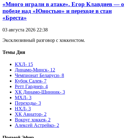
«Много играли в атаке». Егор Клавдиев — о
победе над «Юностью» и переходе в стан
«Бреста»
03 августа 2026 22:38
Эксклюзивный разговор с хоккеистом.
Темы Дня
КХЛ
- 15
Динамо-Минск
- 12
Чемпионат Беларуси
- 8
Кубок Салея
- 7
Ретт Гарднер
- 4
ХК Динамо-Шинник
- 3
МХЛ
- 3
Переходы
- 3
НХЛ
- 3
ХК Авиатор
- 2
Вокруг хоккея
- 2
Алексей Астрейко
- 2
Прямой Эфир