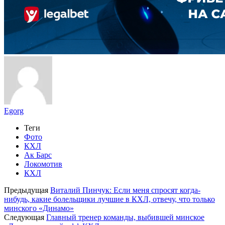
Egorg
Теги
Фото
КХЛ
Ак Барс
Локомотив
КХЛ
Предыдущая
Виталий Пинчук: Если меня спросят когда-
нибудь, какие болельщики лучшие в КХЛ, отвечу, что только
минского «Динамо»
Следующая
Главный тренер команды, выбившей минское