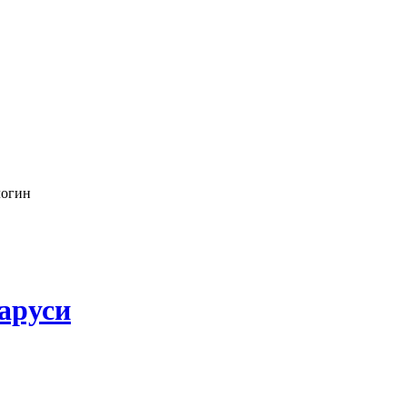
логин
аруси