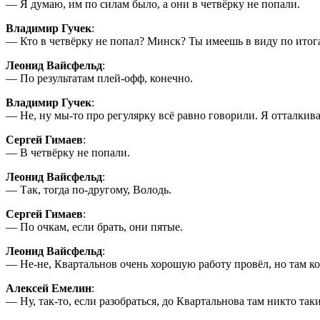
— Я думаю, им по силам было, а они в четвёрку не попали.
Владимир Гучек
:
— Кто в четвёрку не попал? Минск? Ты имеешь в виду по итог
Леонид Вайсфельд
:
— По результатам плей-офф, конечно.
Владимир Гучек
:
— Не, ну мы-то про регулярку всё равно говорили. Я отталкив
Сергей Гимаев
:
— В четвёрку не попали.
Леонид Вайсфельд
:
— Так, тогда по-другому, Володь.
Сергей Гимаев
:
— По очкам, если брать, они пятые.
Леонид Вайсфельд
:
— Не-не, Квартальнов очень хорошую работу провёл, но там ко
Алексей Емелин
:
— Ну, так-то, если разобраться, до Квартальнова там никто таки