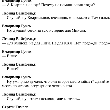
Владимир Гучек
:
— А Квартальнов где? Почему не номинирован тогда?
Леонид Вайсфельд
:
— Слушай, ну Квартальнов, очевидно, мне кажется. Там сильна
Владимир Гучек
:
— Ну, лучший сезон за всю историю для Минска.
Леонид Вайсфельд
:
— Для Минска, не для Лиги. Не для КХЛ. Нет, подожди, подож
Владимир Гучек
:
— Выше.
Леонид Вайсфельд:
— Выше?
Владимир Гучек
:
— Ну уж прямо думали, что они второе место займут? Давайте
место по итогам регулярного чемпионата.
Леонид Вайсфельд
:
— Слушай, ну с этим составом, мне кажется...
Сергей Гимаев
: