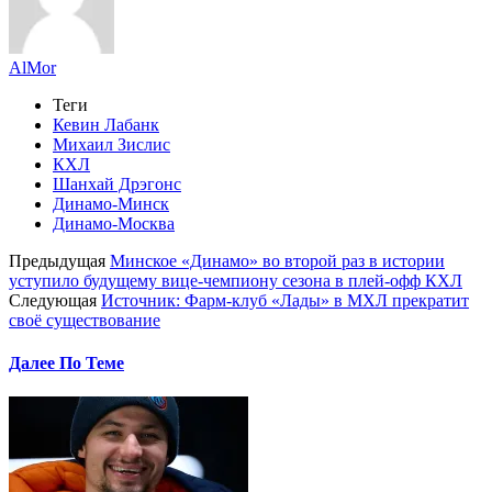
AlMor
Теги
Кевин Лабанк
Михаил Зислис
КХЛ
Шанхай Дрэгонс
Динамо-Минск
Динамо-Москва
Предыдущая
Минское «Динамо» во второй раз в истории
уступило будущему вице-чемпиону сезона в плей-офф КХЛ
Следующая
Источник: Фарм-клуб «Лады» в МХЛ прекратит
своё существование
Далее По Теме