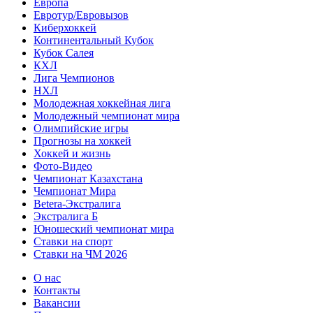
Европа
Евротур/Евровызов
Киберхоккей
Континентальный Кубок
Кубок Салея
КХЛ
Лига Чемпионов
НХЛ
Молодежная хоккейная лига
Молодежный чемпионат мира
Олимпийские игры
Прогнозы на хоккей
Хоккей и жизнь
Фото-Видео
Чемпионат Казахстана
Чемпионат Мира
Betera-Экстралига
Экстралига Б
Юношеский чемпионат мира
Ставки на спорт
Ставки на ЧМ 2026
О нас
Контакты
Вакансии