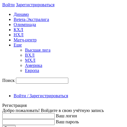
Войти
Зарегиcтрироваться
Динамо
Betera-Экстралига
Олимпиада
КХЛ
НХЛ
Матч-центр
Еще
Высшая лига
ВХЛ
МХЛ
Америка
Европа
Поиск
Войти / Зарегистрироваться
Регистрация
Добро пожаловать! Войдите в свою учётную запись
Ваш логин
Ваш пароль