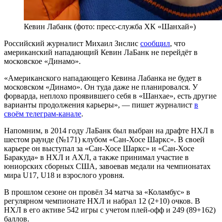
Кевин Лабанк (фото: пресс-служба ХК «Шанхай»)
Российский журналист Михаил Зислис
сообщил
, что
американский нападающий Кевин ЛаБанк не перейдёт в
московское «Динамо».
«Американского нападающего Кевина Лабанка не будет в
московском «Динамо». Он туда даже не планировался. У
форварда, неплохо проявившего себя в «Шанхае», есть другие
варианты продолжения карьеры», — пишет журналист
в
своём телеграм-канале
.
Напомним, в 2014 году ЛаБанк был выбран на драфте НХЛ в
шестом раунде (№171) клубом «Сан-Хосе Шаркс». В своей
карьере он выступал за «Сан-Хосе Шаркс» и «Сан-Хосе
Баракуда» в НХЛ и АХЛ, а также принимал участие в
юниорских сборных США, завоевав медали на чемпионатах
мира U17, U18 и взрослого уровня.
В прошлом сезоне он провёл 34 матча за «Коламбус» в
регулярном чемпионате НХЛ и набрал 12 (2+10) очков. В
НХЛ в его активе 542 игры с учетом плей-офф и 249 (89+162)
баллов.