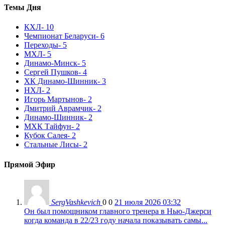
Темы Дня
КХЛ
- 10
Чемпионат Беларуси
- 6
Переходы
- 5
МХЛ
- 5
Динамо-Минск
- 5
Сергей Пушков
- 4
ХК Динамо-Шинник
- 3
НХЛ
- 2
Игорь Мартынов
- 2
Дмитрий Аврамчик
- 2
Динамо-Шинник
- 2
МХК Тайфун
- 2
Кубок Салея
- 2
Стальные Лисы
- 2
Прямой Эфир
SergVashkevich
0
0
21 июля 2026 03:32
Он был помощником главного тренера в Нью-Джерси
когда команда в 22/23 году начала показывать самы...