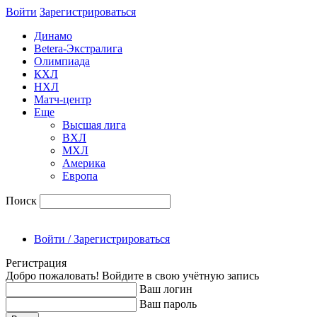
Войти
Зарегиcтрироваться
Динамо
Betera-Экстралига
Олимпиада
КХЛ
НХЛ
Матч-центр
Еще
Высшая лига
ВХЛ
МХЛ
Америка
Европа
Поиск
Войти / Зарегистрироваться
Регистрация
Добро пожаловать! Войдите в свою учётную запись
Ваш логин
Ваш пароль