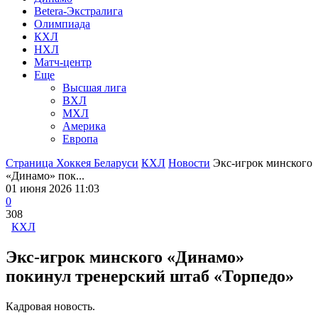
Betera-Экстралига
Олимпиада
КХЛ
НХЛ
Матч-центр
Еще
Высшая лига
ВХЛ
МХЛ
Америка
Европа
Страница Хоккея Беларуси
КХЛ
Новости
Экс-игрок минского
«Динамо» пок...
01 июня 2026 11:03
0
308
КХЛ
Экс-игрок минского «Динамо»
покинул тренерский штаб «Торпедо»
Кадровая новость.