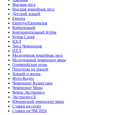
Высшая лига
Высшая хоккейная лига
Детский хоккей
Европа
Евротур/Евровызов
Киберхоккей
Континентальный Кубок
Кубок Салея
КХЛ
Лига Чемпионов
НХЛ
Молодежная хоккейная лига
Молодежный чемпионат мира
Олимпийские игры
Прогнозы на хоккей
Хоккей и жизнь
Фото-Видео
Чемпионат Казахстана
Чемпионат Мира
Betera-Экстралига
Экстралига Б
Юношеский чемпионат мира
Ставки на спорт
Ставки на ЧМ 2026