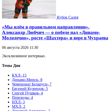
Кубок Салея
«Мы идём в правильном направлении».
Александр Любчич — о победе над «Динамо-
Молодечно», росте «Шахтера» и вере в Чухраева
06 августа 2026 11:30
Эксклюзивное интервью.
Темы Дня
КХЛ
- 15
Динамо-Минск
- 8
Чемпионат Беларуси
- 7
Евгений Кузнецов
- 5
Сергей Пушков
- 4
Переходы
- 4
НХЛ
- 3
МХЛ
- 2
Дмитрий Аврамчик
- 2