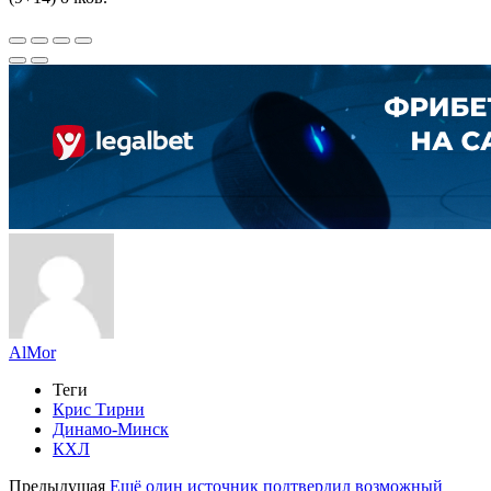
AlMor
Теги
Крис Тирни
Динамо-Минск
КХЛ
Предыдущая
Ещё один источник подтвердил возможный