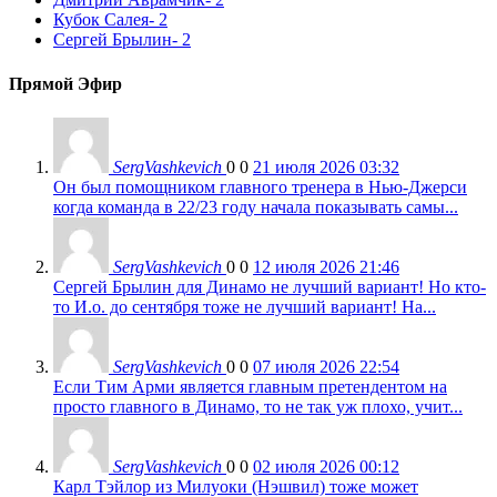
Кубок Салея
- 2
Сергей Брылин
- 2
Прямой Эфир
SergVashkevich
0
0
21 июля 2026 03:32
Он был помощником главного тренера в Нью-Джерси
когда команда в 22/23 году начала показывать самы...
SergVashkevich
0
0
12 июля 2026 21:46
Сергей Брылин для Динамо не лучший вариант! Но кто-
то И.о. до сентября тоже не лучший вариант! На...
SergVashkevich
0
0
07 июля 2026 22:54
Если Тим Арми является главным претендентом на
просто главного в Динамо, то не так уж плохо, учит...
SergVashkevich
0
0
02 июля 2026 00:12
Карл Тэйлор из Милуоки (Нэшвил) тоже может