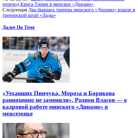
переход Криса Тирни в минское «Динамо»
Следующая
Два бывших тренера минского «Динамо» вошли в
тренерский штаб «Лады»
Далее По Теме
«Уехавших Пинчука, Мороза и Борикова
равноценно не заменили». Родион Власов — о
кадровой работе минского «Динамо» в
межсезонье