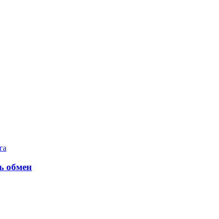
га
ь обмен