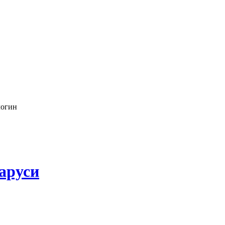
логин
аруси