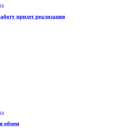
га
работу придет реализация
га
и обмен