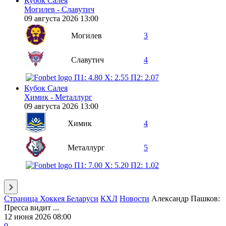
Кубок Салея
Могилев - Славутич
09 августа 2026 13:00
Могилев
3
Славутич
4
П1: 4.80
X: 2.55
П2: 2.07
Кубок Салея
Химик - Металлург
09 августа 2026 13:00
Химик
4
Металлург
5
П1: 7.00
X: 5.20
П2: 1.02
Страница Хоккея Беларуси
КХЛ
Новости
Александр Пашков:
Пресса видит ...
12 июня 2026 08:00
0