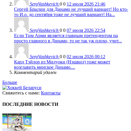
SergVashkevich
0
0
12 июля 2026 21:46
Сергей Брылин для Динамо не лучший вариант! Но кто-
то И.о. до сентября тоже не лучший вариант! На...
SergVashkevich
0
0
07 июля 2026 22:54
Если Тим Арми является главным претендентом на
просто главного в Динамо, то не так уж плохо, учит...
SergVashkevich
0
0
02 июля 2026 00:12
Карл Тэйлор из Милуоки (Нэшвил) тоже может
возглавить минское Динамо....
Комментарий удален
Больше
Свяжитесь с нами:
Контакты
ПОСЛЕДНИЕ НОВОСТИ