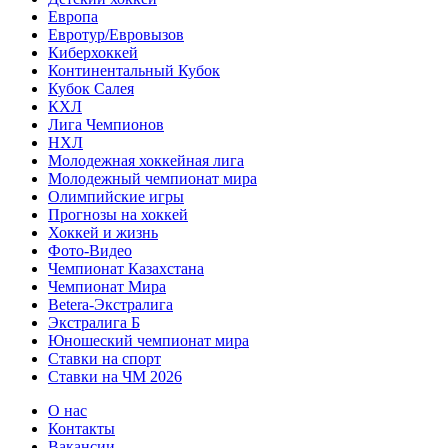
Европа
Евротур/Евровызов
Киберхоккей
Континентальный Кубок
Кубок Салея
КХЛ
Лига Чемпионов
НХЛ
Молодежная хоккейная лига
Молодежный чемпионат мира
Олимпийские игры
Прогнозы на хоккей
Хоккей и жизнь
Фото-Видео
Чемпионат Казахстана
Чемпионат Мира
Betera-Экстралига
Экстралига Б
Юношеский чемпионат мира
Ставки на спорт
Ставки на ЧМ 2026
О нас
Контакты
Вакансии