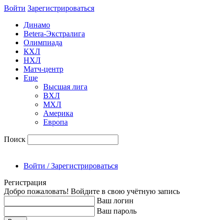
Войти
Зарегиcтрироваться
Динамо
Betera-Экстралига
Олимпиада
КХЛ
НХЛ
Матч-центр
Еще
Высшая лига
ВХЛ
МХЛ
Америка
Европа
Поиск
Войти / Зарегистрироваться
Регистрация
Добро пожаловать! Войдите в свою учётную запись
Ваш логин
Ваш пароль