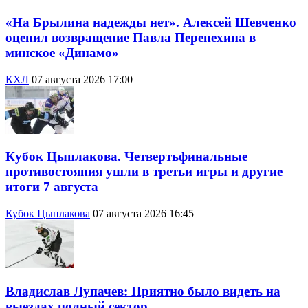
«На Брылина надежды нет». Алексей Шевченко
оценил возвращение Павла Перепехина в
минское «Динамо»
КХЛ
07 августа 2026 17:00
Кубок Цыплакова. Четвертьфинальные
противостояния ушли в третьи игры и другие
итоги 7 августа
Кубок Цыплакова
07 августа 2026 16:45
Владислав Лупачев: Приятно было видеть на
выездах полный сектор