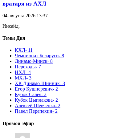
вратаря из АХЛ
04 августа 2026 13:37
Инсайд.
Темы Дня
КХЛ
- 11
Чемпионат Беларуси
- 8
Динамо-Минск
- 8
Переходы
- 7
НХЛ
- 4
МХЛ
- 3
ХК Динамо-Шинник
- 3
Егор Кушнеревич
- 2
Кубок Салея
- 2
Кубок Цыплакова
- 2
Алексей Шевченко
- 2
Павел Перепехин
- 2
Прямой Эфир