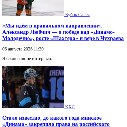
Кубок Салея
«Мы идём в правильном направлении».
Александр Любчич — о победе над «Динамо-
Молодечно», росте «Шахтера» и вере в Чухраева
06 августа 2026 11:30
Эксклюзивное интервью.
КХЛ
Стало известно, до какого года минское
«Динамо» закрепило права на российского