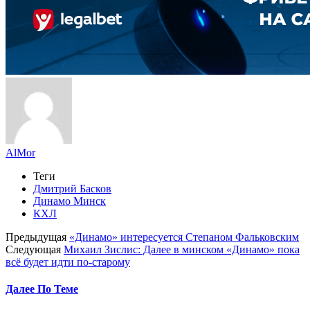
AlMor
Теги
Дмитрий Басков
Динамо Минск
КХЛ
Предыдущая
«Динамо» интересуется Степаном Фальковским
Следующая
Михаил Зислис: Далее в минском «Динамо» пока
всё будет идти по-старому
Далее По Теме