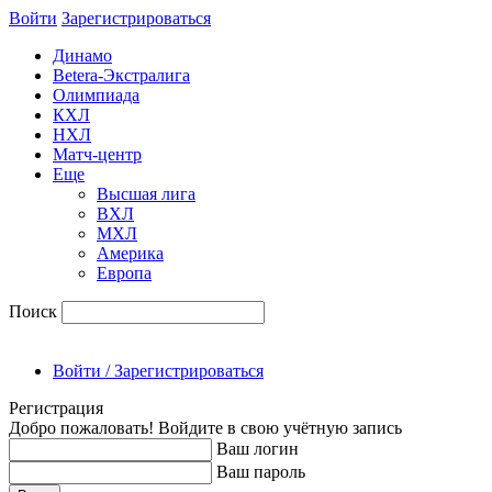
Войти
Зарегиcтрироваться
Динамо
Betera-Экстралига
Олимпиада
КХЛ
НХЛ
Матч-центр
Еще
Высшая лига
ВХЛ
МХЛ
Америка
Европа
Поиск
Войти / Зарегистрироваться
Регистрация
Добро пожаловать! Войдите в свою учётную запись
Ваш логин
Ваш пароль