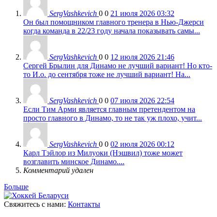
SergVashkevich
0
0
21 июля 2026 03:32
Он был помощником главного тренера в Нью-Джерси
когда команда в 22/23 году начала показывать самы...
SergVashkevich
0
0
12 июля 2026 21:46
Сергей Брылин для Динамо не лучший вариант! Но кто-
то И.о. до сентября тоже не лучший вариант! На...
SergVashkevich
0
0
07 июля 2026 22:54
Если Тим Арми является главным претендентом на
просто главного в Динамо, то не так уж плохо, учит...
SergVashkevich
0
0
02 июля 2026 00:12
Карл Тэйлор из Милуоки (Нэшвил) тоже может
возглавить минское Динамо....
Комментарий удален
Больше
Свяжитесь с нами:
Контакты