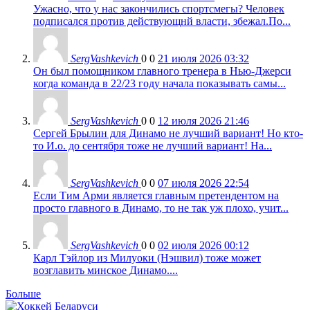
Ужасно, что у нас закончились спортсмегы? Человек
подписался против действующнй власти, збежал.По...
SergVashkevich
0
0
21 июля 2026 03:32
Он был помощником главного тренера в Нью-Джерси
когда команда в 22/23 году начала показывать самы...
SergVashkevich
0
0
12 июля 2026 21:46
Сергей Брылин для Динамо не лучший вариант! Но кто-
то И.о. до сентября тоже не лучший вариант! На...
SergVashkevich
0
0
07 июля 2026 22:54
Если Тим Арми является главным претендентом на
просто главного в Динамо, то не так уж плохо, учит...
SergVashkevich
0
0
02 июля 2026 00:12
Карл Тэйлор из Милуоки (Нэшвил) тоже может
возглавить минское Динамо....
Больше