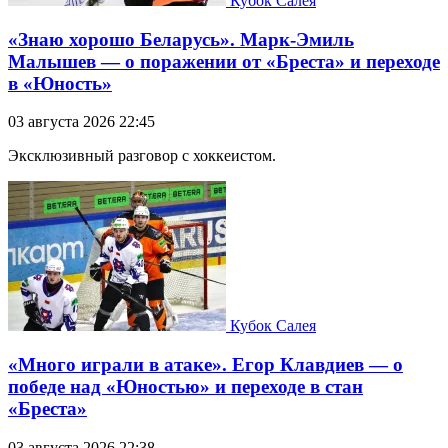
Кубок Салея
«Знаю хорошо Беларусь». Марк-Эмиль
Малышев — о поражении от «Бреста» и переходе
в «Юность»
03 августа 2026 22:45
Эксклюзивный разговор с хоккеистом.
Кубок Салея
«Много играли в атаке». Егор Клавдиев — о
победе над «Юностью» и переходе в стан
«Бреста»
03 августа 2026 22:38