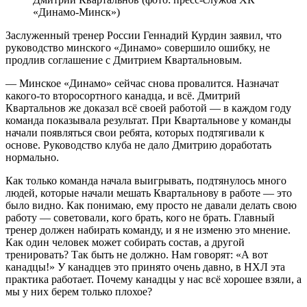
«Динамо-Минск»)
Заслуженный тренер России Геннадий Курдин заявил, что
руководство минского «Динамо» совершило ошибку, не
продлив соглашение с Дмитрием Квартальновым.
— Минское «Динамо» сейчас снова провалится. Назначат
какого‑то второсортного канадца, и всё. Дмитрий
Квартальнов же доказал всё своей работой — в каждом году
команда показывала результат. При Квартальнове у команды
начали появляться свои ребята, которых подтягивали к
основе. Руководство клуба не дало Дмитрию доработать
нормально.
Как только команда начала выигрывать, подтянулось много
людей, которые начали мешать Квартальнову в работе — это
было видно. Как понимаю, ему просто не давали делать свою
работу — советовали, кого брать, кого не брать. Главный
тренер должен набирать команду, и я не изменю это мнение.
Как один человек может собирать состав, а другой
тренировать? Так быть не должно. Нам говорят: «А вот
канадцы!» У канадцев это принято очень давно, в НХЛ эта
практика работает. Почему канадцы у нас всё хорошее взяли, а
мы у них берем только плохое?