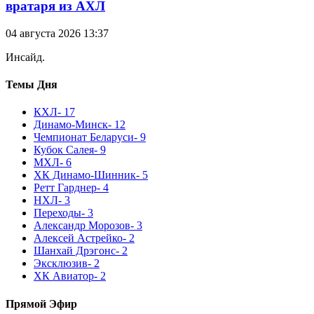
вратаря из АХЛ
04 августа 2026 13:37
Инсайд.
Темы Дня
КХЛ
- 17
Динамо-Минск
- 12
Чемпионат Беларуси
- 9
Кубок Салея
- 9
МХЛ
- 6
ХК Динамо-Шинник
- 5
Ретт Гарднер
- 4
НХЛ
- 3
Переходы
- 3
Александр Морозов
- 3
Алексей Астрейко
- 2
Шанхай Дрэгонс
- 2
Эксклюзив
- 2
ХК Авиатор
- 2
Прямой Эфир