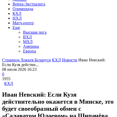
Betera-Экстралига
Олимпиада
КХЛ
НХЛ
Матч-центр
Еще
Высшая лига
ВХЛ
МХЛ
Америка
Европа
Страница Хоккея Беларуси
КХЛ
Новости
Иван Невский:
Если Кузя действи...
08 июля 2026 16:23
0
1955
КХЛ
Иван Невский: Если Кузя
действительно окажется в Минске, это
будет своеобразный обмен с
«Салаватом Юлаевом» на Шипачёва