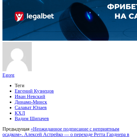
Egorg
Теги
Евгений Кузнецов
Иван Невский
Динамо-Минск
Салават Юлаев
КХЛ
Вадим Шипачев
Предыдущая
«Неожиданное подписание с неприятным
осадком». Алексей Астрейко — о переходе Ретта Гарднера в