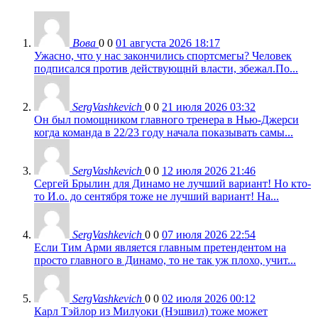
Вова
0
0
01 августа 2026 18:17
Ужасно, что у нас закончились спортсмегы? Человек
подписался против действующнй власти, збежал.По...
SergVashkevich
0
0
21 июля 2026 03:32
Он был помощником главного тренера в Нью-Джерси
когда команда в 22/23 году начала показывать самы...
SergVashkevich
0
0
12 июля 2026 21:46
Сергей Брылин для Динамо не лучший вариант! Но кто-
то И.о. до сентября тоже не лучший вариант! На...
SergVashkevich
0
0
07 июля 2026 22:54
Если Тим Арми является главным претендентом на
просто главного в Динамо, то не так уж плохо, учит...
SergVashkevich
0
0
02 июля 2026 00:12
Карл Тэйлор из Милуоки (Нэшвил) тоже может