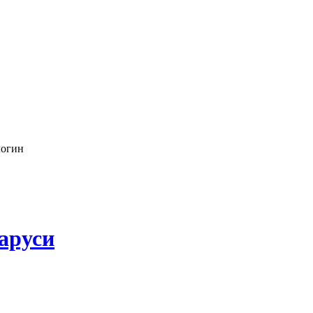
логин
аруси