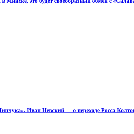
я в Минске, это будет своеобразный обмен с «Сал
Пинчука». Иван Невский — о переходе Росса Колт