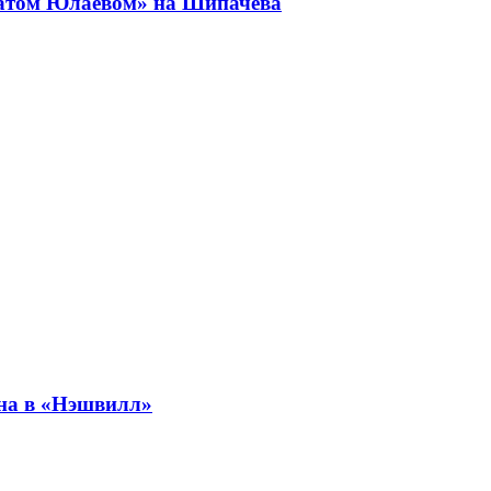
аватом Юлаевом» на Шипачёва
она в «Нэшвилл»