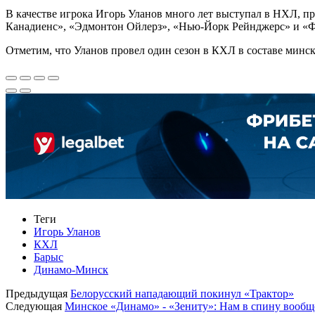
В качестве игрока Игорь Уланов много лет выступал в НХЛ, п
Канадиенс», «Эдмонтон Ойлерз», «Нью-Йорк Рейнджерс» и «Фло
Отметим, что Уланов провел один сезон в КХЛ в составе минско
Теги
Игорь Уланов
КХЛ
Барыс
Динамо-Минск
Предыдущая
Белорусский нападающий покинул «Трактор»
Следующая
Минское «Динамо» - «Зениту»: Нам в спину вообщ