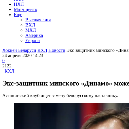
НХЛ
Матч-центр
Еще
Высшая лига
ВХЛ
МХЛ
Америка
Европа
Хоккей Беларуси
КХЛ
Новости
Экс-защитник минского «Динам
24 апреля 2020 14:23
0
2122
КХЛ
Экс-защитник минского «Динамо» може
Астанинский клуб ищет замену белорусскому наставнику.