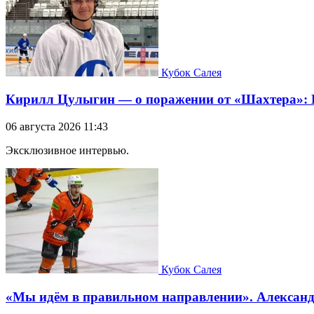
Кубок Салея
Кирилл Цулыгин — о поражении от «Шахтера»: Б
06 августа 2026 11:43
Эксклюзивное интервью.
Кубок Салея
«Мы идём в правильном направлении». Александр