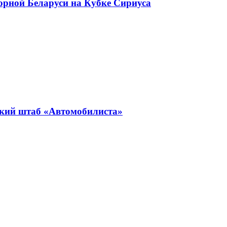
орной Беларуси на Кубке Сириуса
ский штаб «Автомобилиста»