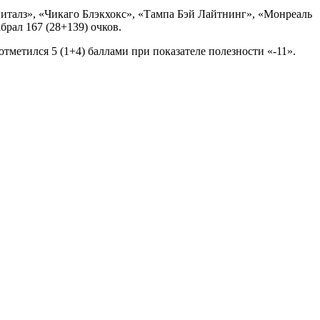
питалз», «Чикаго Блэкхокс», «Тампа Бэй Лайтнинг», «Монреаль
рал 167 (28+139) очков.
тметился 5 (1+4) баллами при показателе полезности «-11».