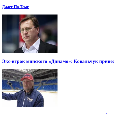
Далее По Теме
Экс-игрок минского «Динамо»: Ковальчук прине