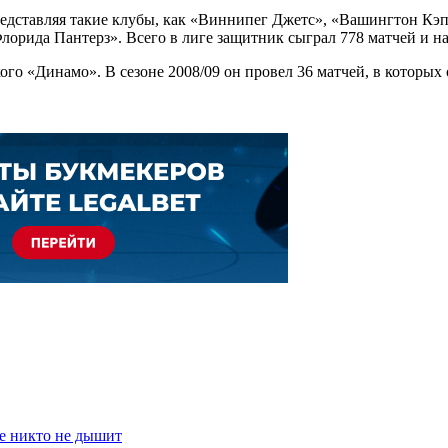
редставляя такие клубы, как «Виннипег Джетс», «Вашингтон Кэ
рида Пантерз». Всего в лиге защитник сыграл 778 матчей и наб
го «Динамо». В сезоне 2008/09 он провел 36 матчей, в которых о
е никто не дышит