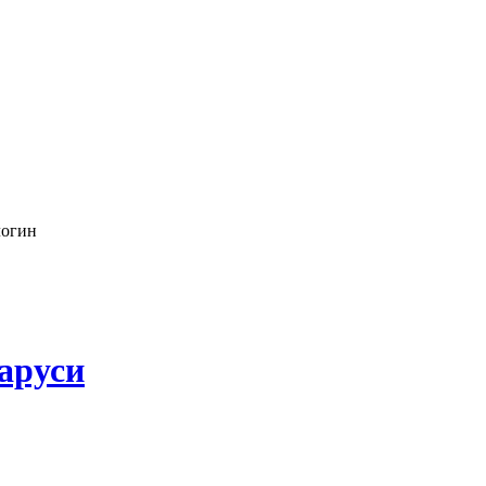
логин
аруси