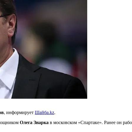
ов
, информирует
Шайба.kz
.
омощником
Олега
Знарка
в московском «Спартаке». Ранее он раб