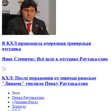
В КХЛ произошла очередная тренерская
отставка
Янис Степитис: Всё шло к отставке Раутакаллио
">
КХЛ: После поражения от минчан рижское
"Динамо" уволило Пекку Раутакаллио
Теги
Пекка Раутакаллио
«Динамо-Рига»
Торпедо
КХЛ