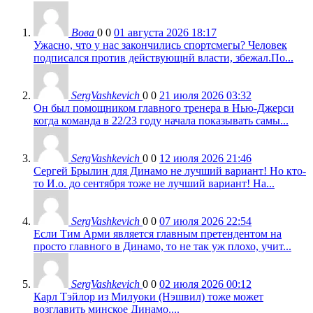
Вова
0
0
01 августа 2026 18:17
Ужасно, что у нас закончились спортсмегы? Человек
подписался против действующнй власти, збежал.По...
SergVashkevich
0
0
21 июля 2026 03:32
Он был помощником главного тренера в Нью-Джерси
когда команда в 22/23 году начала показывать самы...
SergVashkevich
0
0
12 июля 2026 21:46
Сергей Брылин для Динамо не лучший вариант! Но кто-
то И.о. до сентября тоже не лучший вариант! На...
SergVashkevich
0
0
07 июля 2026 22:54
Если Тим Арми является главным претендентом на
просто главного в Динамо, то не так уж плохо, учит...
SergVashkevich
0
0
02 июля 2026 00:12
Карл Тэйлор из Милуоки (Нэшвил) тоже может
возглавить минское Динамо....