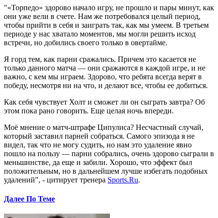
"«Торпедо» здорово начало игру, не прошло и пары минут, как
они уже вели в счете. Нам же потребовался целый период,
чтобы прийти в себя и заиграть так, как мы умеем. В третьем
периоде у нас хватало моментов, мы могли решить исход
встречи, но добились своего только в овертайме.
Я горд тем, как парни сражались. Причем это касается не
только данного матча — они сражаются в каждой игре, и не
важно, с кем мы играем. Здорово, что ребята всегда верят в
победу, несмотря ни на что, и делают все, чтобы ее добиться.
Как себя чувствует Холт и сможет ли он сыграть завтра? Об
этом пока рано говорить. Еще целая ночь впереди.
Моё мнение о матч-штрафе Ципулиса? Несчастный случай,
который заставил парней собраться. Самого эпизода я не
видел, так что не могу судить, но нам это удаление явно
пошло на пользу — парни собрались, очень здорово сыграли в
меньшинстве, да еще и забили. Хорошо, что эффект был
положительным, но в дальнейшем лучше избегать подобных
удалений", - цитирует тренера
Sports.Ru
.
Далее По Теме