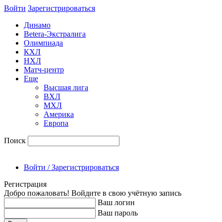
Войти
Зарегиcтрироваться
Динамо
Betera-Экстралига
Олимпиада
КХЛ
НХЛ
Матч-центр
Еще
Высшая лига
ВХЛ
МХЛ
Америка
Европа
Поиск
Войти / Зарегистрироваться
Регистрация
Добро пожаловать! Войдите в свою учётную запись
Ваш логин
Ваш пароль