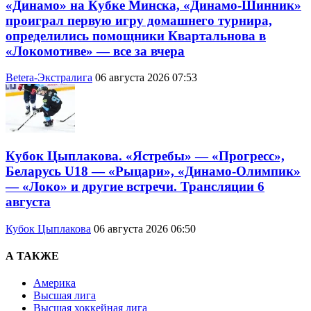
«Динамо» на Кубке Минска, «Динамо-Шинник»
проиграл первую игру домашнего турнира,
определились помощники Квартальнова в
«Локомотиве» — все за вчера
Betera-Экстралига
06 августа 2026 07:53
Кубок Цыплакова. «Ястребы» — «Прогресс»,
Беларусь U18 — «Рыцари», «Динамо-Олимпик»
— «Локо» и другие встречи. Трансляции 6
августа
Кубок Цыплакова
06 августа 2026 06:50
А ТАКЖЕ
Америка
Высшая лига
Высшая хоккейная лига