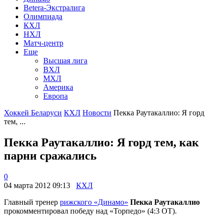
Betera-Экстралига
Олимпиада
КХЛ
НХЛ
Матч-центр
Еще
Высшая лига
ВХЛ
МХЛ
Америка
Европа
Хоккей Беларуси
КХЛ
Новости
Пекка Раутакаллио: Я горд
тем, ...
Пекка Раутакаллио: Я горд тем, как
парни сражались
0
04 марта 2012 09:13
КХЛ
Главный тренер
рижского «Динамо»
Пекка Раутакаллио
прокомментировал победу над «Торпедо» (4:3 ОТ).