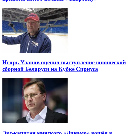
Игорь Уланов оценил выступление юношеской
сборной Беларуси на Кубке Сириуса
Экс-капитан минского «Динамо» вошёл в