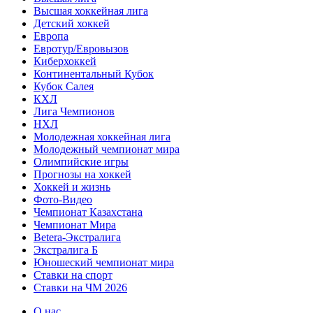
Высшая хоккейная лига
Детский хоккей
Европа
Евротур/Евровызов
Киберхоккей
Континентальный Кубок
Кубок Салея
КХЛ
Лига Чемпионов
НХЛ
Молодежная хоккейная лига
Молодежный чемпионат мира
Олимпийские игры
Прогнозы на хоккей
Хоккей и жизнь
Фото-Видео
Чемпионат Казахстана
Чемпионат Мира
Betera-Экстралига
Экстралига Б
Юношеский чемпионат мира
Ставки на спорт
Ставки на ЧМ 2026
О нас