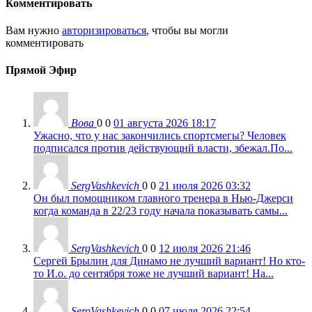
Комментировать
Вам нужно
авторизироваться
, чтобы вы могли
комментировать
Прямой Эфир
Вова
0
0
01 августа 2026 18:17
Ужасно, что у нас закончились спортсмегы? Человек
подписался против действующнй власти, збежал.По...
SergVashkevich
0
0
21 июля 2026 03:32
Он был помощником главного тренера в Нью-Джерси
когда команда в 22/23 году начала показывать самы...
SergVashkevich
0
0
12 июля 2026 21:46
Сергей Брылин для Динамо не лучший вариант! Но кто-
то И.о. до сентября тоже не лучший вариант! На...
SergVashkevich
0
0
07 июля 2026 22:54