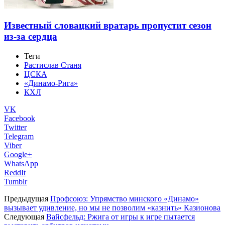
Известный словацкий вратарь пропустит сезон
из-за сердца
Теги
Растислав Станя
ЦСКА
«Динамо-Рига»
КХЛ
VK
Facebook
Twitter
Telegram
Viber
Google+
WhatsApp
ReddIt
Tumblr
Предыдущая
Профсоюз: Упрямство минского «Динамо»
вызывает удивление, но мы не позволим «казнить» Казионова
Следующая
Вайсфельд: Ржига от игры к игре пытается