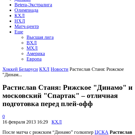
Betera-Экстралига
Олимпиада
КХЛ
НХЛ
Матч-центр
Еще
Высшая лига
ВХЛ
МХЛ
Америка
Европа
Хоккей Беларуси
КХЛ
Новости
Растислав Станя: Рижское
"Динам...
Растислав Станя: Рижское "Динамо" и
московский "Спартак" – отличная
подготовка перед плей-офф
0
16 февраля 2013 16:29
КХЛ
После матча с рижским “Динамо” голкипер
ЦСКА
Растислав