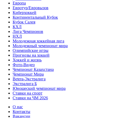
Европа
Евротур/Евровызов
Киберхоккей
Континентальный Кубок
Кубок Салея
КХЛ
Лига Чемпионов
НХЛ
Молодежная хоккейная лига
Молодежный чемпионат мира
Олимпийские игры
Прогнозы на хоккей
Хоккей и жизнь
Фото-Видео
Чемпионат Казахстана
Чемпионат Мира
Betera-Экстралига
Экстралига Б
Юношеский чемпионат мира
Ставки на спорт
Ставки на ЧМ 2026
О нас
Контакты
Вакансии