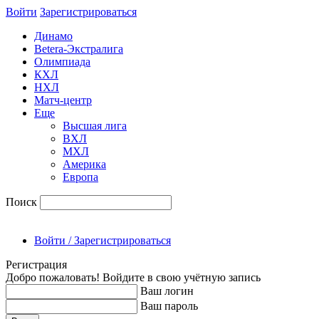
Войти
Зарегиcтрироваться
Динамо
Betera-Экстралига
Олимпиада
КХЛ
НХЛ
Матч-центр
Еще
Высшая лига
ВХЛ
МХЛ
Америка
Европа
Поиск
Войти / Зарегистрироваться
Регистрация
Добро пожаловать! Войдите в свою учётную запись
Ваш логин
Ваш пароль