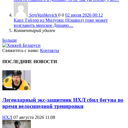
SergVashkevich
0
0
02 июля 2026 00:12
Карл Тэйлор из Милуоки (Нэшвил) тоже может
возглавить минское Динамо....
Комментарий удален
Больше
Свяжитесь с нами:
Контакты
ПОСЛЕДНИЕ НОВОСТИ
Легендарный экс-защитник НХЛ сбил бегуна во
время велосипедной тренировки
НХЛ
07 августа 2026 11:08