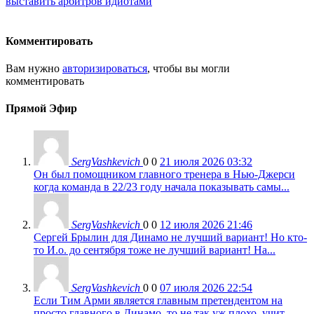
выставить арбитров идиотами
Комментировать
Вам нужно
авторизироваться
, чтобы вы могли
комментировать
Прямой Эфир
SergVashkevich
0
0
21 июля 2026 03:32
Он был помощником главного тренера в Нью-Джерси
когда команда в 22/23 году начала показывать самы...
SergVashkevich
0
0
12 июля 2026 21:46
Сергей Брылин для Динамо не лучший вариант! Но кто-
то И.о. до сентября тоже не лучший вариант! На...
SergVashkevich
0
0
07 июля 2026 22:54
Если Тим Арми является главным претендентом на
просто главного в Динамо, то не так уж плохо, учит...