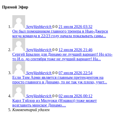
Прямой Эфир
SergVashkevich
0
0
21 июля 2026 03:32
Он был помощником главного тренера в Нью-Джерси
когда команда в 22/23 году начала показывать самы...
SergVashkevich
0
0
12 июля 2026 21:46
Сергей Брылин для Динамо не лучший вариант! Но кто-
то И.о. до сентября тоже не лучший вариант! На...
SergVashkevich
0
0
07 июля 2026 22:54
Если Тим Арми является главным претендентом на
просто главного в Динамо, то не так уж плохо, учит...
SergVashkevich
0
0
02 июля 2026 00:12
Карл Тэйлор из Милуоки (Нэшвил) тоже может
возглавить минское Динамо....
Комментарий удален