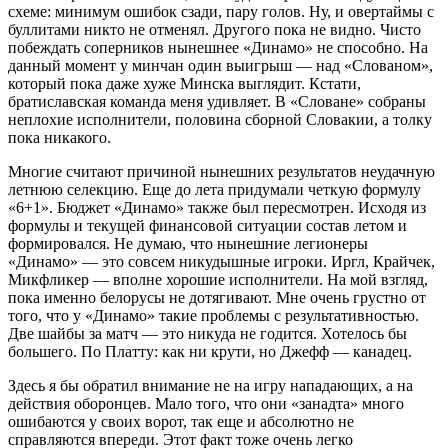
схеме: минимум ошибок сзади, пару голов. Ну, и овертаймы с
буллитами никто не отменял. Другого пока не видно. Чисто
побеждать соперников нынешнее «Динамо» не способно. На
данный момент у минчан один выигрыш — над «Слованом»,
который пока даже хуже Минска выглядит. Кстати,
братиславская команда меня удивляет. В «Словане» собраны
неплохие исполнители, половина сборной Словакии, а толку
пока никакого.
Многие считают причиной нынешних результатов неудачную
летнюю селекцию. Еще до лета придумали четкую формулу
«6+1». Бюджет «Динамо» также был пересмотрен. Исходя из
формулы и текущей финансовой ситуации состав летом и
формировался. Не думаю, что нынешние легионеры
«Динамо» — это совсем никудышные игроки. Иргл, Крайчек,
Микфликер — вполне хорошие исполнители. На мой взгляд,
пока именно белорусы не дотягивают. Мне очень грустно от
того, что у «Динамо» такие проблемы с результативностью.
Две шайбы за матч — это никуда не годится. Хотелось бы
большего. По Платту: как ни крути, но Джефф — канадец.
Здесь я бы обратил внимание не на игру нападающих, а на
действия оборонцев. Мало того, что они «занадта» много
ошибаются у своих ворот, так еще и абсолютно не
справляются впереди. Этот факт тоже очень легко