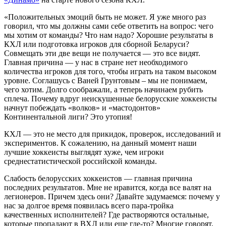
«Положительных эмоций быть не может. Я уже много раз
говорил, что мы должны сами себе ответить на вопрос: чего
мы хотим от команды? Что нам надо? Хорошие результаты в
КХЛ или подготовка игроков для сборной Беларуси?
Совмещать эти две вещи не получается — это все видят.
Главная причина — у нас в стране нет необходимого
количества игроков для того, чтобы играть на таком высоком
уровне. Соглашусь с Ваней Грунтовым – мы не понимаем,
чего хотим. Долго соображали, а теперь начинаем рубить
сплеча. Почему вдруг неискушенные белорусские хоккеисты
начнут побеждать «волков» и «мастодонтов»
Континентальной лиги? Это утопия!
КХЛ — это не место для прикидок, проверок, исследований и
экспериментов. К сожалению, на данный момент наши
лучшие хоккеисты выглядят хуже, чем игроки
среднестатистической российской команды.
Слабость белорусских хоккеистов — главная причина
последних результатов. Мне не нравится, когда все валят на
легионеров. Причем здесь они? Давайте задумаемся: почему у
нас за долгое время появилась всего пара-тройка
качественных исполнителей? Где растворяются остальные,
которые пропадают в ВХЛ или еще где-то? Многие говорят,