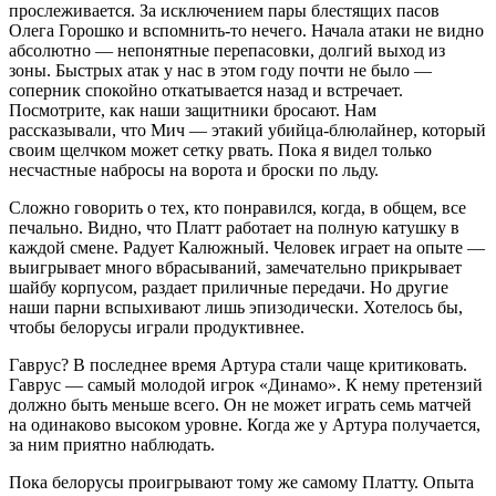
прослеживается. За исключением пары блестящих пасов
Олега Горошко и вспомнить-то нечего. Начала атаки не видно
абсолютно — непонятные перепасовки, долгий выход из
зоны. Быстрых атак у нас в этом году почти не было —
соперник спокойно откатывается назад и встречает.
Посмотрите, как наши защитники бросают. Нам
рассказывали, что Мич — этакий убийца-блюлайнер, который
своим щелчком может сетку рвать. Пока я видел только
несчастные набросы на ворота и броски по льду.
Сложно говорить о тех, кто понравился, когда, в общем, все
печально. Видно, что Платт работает на полную катушку в
каждой смене. Радует Калюжный. Человек играет на опыте —
выигрывает много вбрасываний, замечательно прикрывает
шайбу корпусом, раздает приличные передачи. Но другие
наши парни вспыхивают лишь эпизодически. Хотелось бы,
чтобы белорусы играли продуктивнее.
Гаврус? В последнее время Артура стали чаще критиковать.
Гаврус — самый молодой игрок «Динамо». К нему претензий
должно быть меньше всего. Он не может играть семь матчей
на одинаково высоком уровне. Когда же у Артура получается,
за ним приятно наблюдать.
Пока белорусы проигрывают тому же самому Платту. Опыта