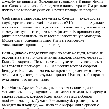
Джеффу не занимать. Хоккейные традиции в Канаде, Чехии
или Словакии гораздо богаче, чем в нашей стране. Им реально
нужно еще многому учиться. Против правды не попрешь.
Чьей вины в стартовых результатах больше — руководства
клуба, тренерского штаба или игроков? Нынешние результаты
нужно воспринимать как должное. Сейчас мы идем почти по
такому же пути, что и рижское «Динамо». В прошлом году
рижане провалились, но натаскали собственную молодежь.
Может быть, успешный старт Риги в этом сезоне –
«пожинание» прошлогодних плодов.
Если «Динамо» продолжит идти по тому же пути, можно ли
рассчитывать на положительный выхлоп, скажем, через год?
Было бы радостно. Но мы потеряли уже очень много времени.
Мы хотели и плей-офф КХЛ, и высоких мест от сборной
Беларуси. Если мы, наконец, конкретно определимся с тем,
что нам надо, тогда и результат придет. Нужно, чтобы правая
рука знала, что делает левая.
На «Минск-Арене» болельщиков в этом сезоне гораздо
меньше, чем в предыдущих. Люди хотят приходить на арену и
видеть зрелище, которое будет заканчиваться победой
любимой команды. Думаю, болельщику без разницы, кто
выходит на площадку — Нискала с Мерфи или Черноок с