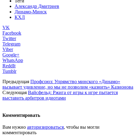
Теги
Александр Дмитриев
Динамо-Минск
КХЛ
VK
Facebook
Twitter
Telegram
Viber
Google+
WhatsApp
ReddIt
Tumblr
Предыдущая
Профсоюз: Упрямство минского «Динамо»
вызывает удивление, но мы не позволим «казнить» Казионова
Следующая
Вайсфельд: Ржига от игры к игре пытается
выставить арбитров идиотами
Комментировать
Вам нужно
авторизироваться
, чтобы вы могли
комментировать