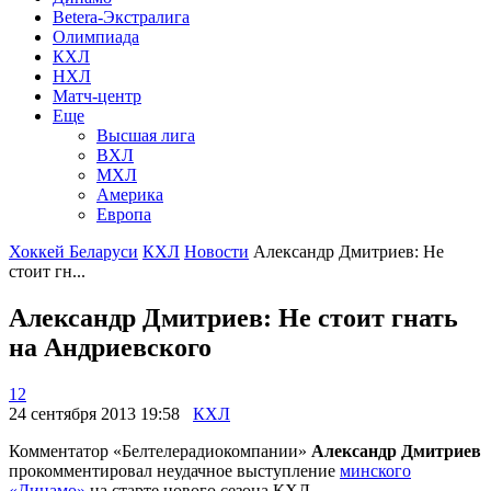
Betera-Экстралига
Олимпиада
КХЛ
НХЛ
Матч-центр
Еще
Высшая лига
ВХЛ
МХЛ
Америка
Европа
Хоккей Беларуси
КХЛ
Новости
Александр Дмитриев: Не
стоит гн...
Александр Дмитриев: Не стоит гнать
на Андриевского
12
24 сентября 2013 19:58
КХЛ
Комментатор «Белтелерадиокомпании»
Александр Дмитриев
прокомментировал неудачное выступление
минского
«Динамо»
на старте нового сезона КХЛ.