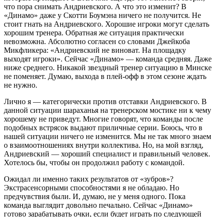
что пора снимать Андриевского. А что это изменит? В
«Динамо» даже у Скотти Боумэна ничего не получится. Не
стоит гнать на Андриевского. Хорошие игроки могут сделать
хорошим тренера. Обратная же ситуация практически
невозможна. Абсолютно согласен со словами Джейкоба
Микфликера: «Андриевский не виноват. На площадку
выходят игроки». Сейчас «Динамо» — команда средняя. Даже
ниже среднего. Никакой звездный тренер ситуацию в Минске
не поменяет. Думаю, выхода в плей-офф в этом сезоне ждать
не нужно.
Лично я — категорически против отставки Андриевского. В
данной ситуации шараханья на тренерском мостике ни к чему
хорошему не приведут. Многие говорят, что команды после
подобных встрясок выдают приличные серии. Боюсь, что в
нашей ситуации ничего не изменится. Мы не так много знаем
о взаимоотношениях внутри коллектива. Но, на мой взгляд,
Андриевский — хороший специалист и правильный человек.
Хотелось бы, чтобы он продолжил работу с командой.
Ожидал ли именно таких результатов от «зубров»?
Экстрасенсорными способностями я не обладаю. Но
предчувствия были. И, думаю, не у меня одного. Пока
команда выглядит довольно печально. Сейчас «Динамо»
готово зарабатывать очки, если будет играть по следующей