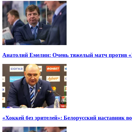
Анатолий Емелин: Очень тяжелый матч против 
«Хоккей без зрителей»: Белорусский наставник в