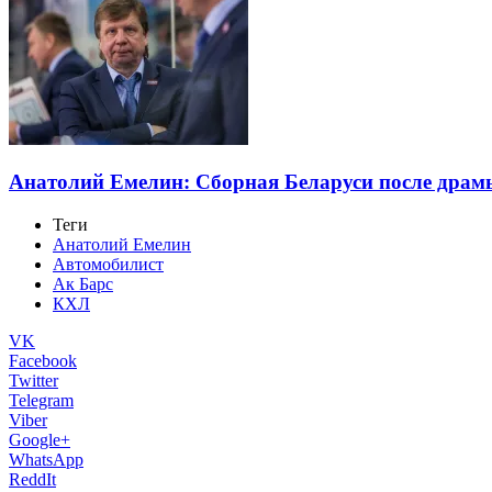
Анатолий Емелин: Сборная Беларуси после драмы
Теги
Анатолий Емелин
Автомобилист
Ак Барс
КХЛ
VK
Facebook
Twitter
Telegram
Viber
Google+
WhatsApp
ReddIt