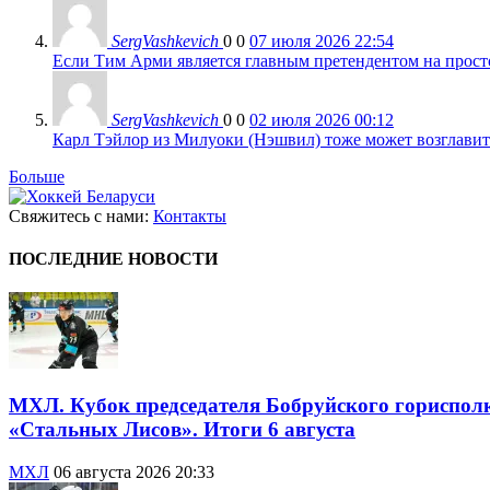
SergVashkevich
0
0
07 июля 2026 22:54
Если Тим Арми является главным претендентом на просто 
SergVashkevich
0
0
02 июля 2026 00:12
Карл Тэйлор из Милуоки (Нэшвил) тоже может возглавить
Больше
Свяжитесь с нами:
Контакты
ПОСЛЕДНИЕ НОВОСТИ
МХЛ. Кубок председателя Бобруйского гориспол
«Стальных Лисов». Итоги 6 августа
МХЛ
06 августа 2026 20:33