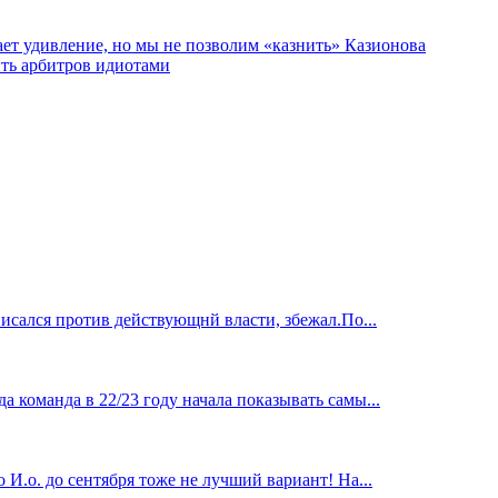
т удивление, но мы не позволим «казнить» Казионова
ить арбитров идиотами
исался против действующнй власти, збежал.По...
 команда в 22/23 году начала показывать самы...
И.о. до сентября тоже не лучший вариант! На...