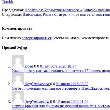
Tumblr
Предыдущая
Профсоюз: Упрямство минского «Динамо» вызывае
Следующая
Вайсфельд: Ржига от игры к игре пытается выстав
Комментировать
Вам нужно
авторизироваться
, чтобы вы могли комментировать
Прямой Эфир
Вова
0
0
01 августа 2026 18:17
Ужасно, что у нас закончились спортсмегы? Человек подп
SergVashkevich
0
0
21 июля 2026 03:32
Он был помощником главного тренера в Нью-Джерси когда
SergVashkevich
0
0
12 июля 2026 21:46
Сергей Брылин для Динамо не лучший вариант! Но кто-то 