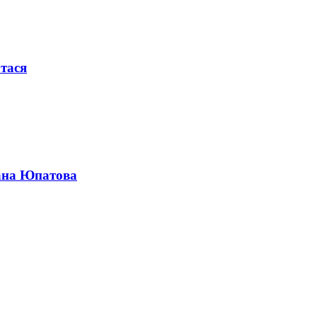
тася
мана Юпатова