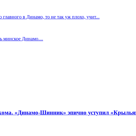
главного в Динамо, то не так уж плохо, учит...
 минское Динамо....
кома. «Динамо-Шинник» эпично уступил «Крыльям