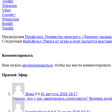
Twitter
Telegram
Viber
Google+
WhatsApp
ReddIt
Tumblr
Предыдущая
Профсоюз: Упрямство минского «Динамо» вызывае
Следующая
Вайсфельд: Ржига от игры к игре пытается выстав
Комментировать
Вам нужно
авторизироваться
, чтобы вы могли комментировать
Прямой Эфир
Вова
0
0
01 августа 2026 18:17
Ужасно, что у нас закончились спортсмегы? Человек подп
SergVashkevich
0
0
21 июля 2026 03:32