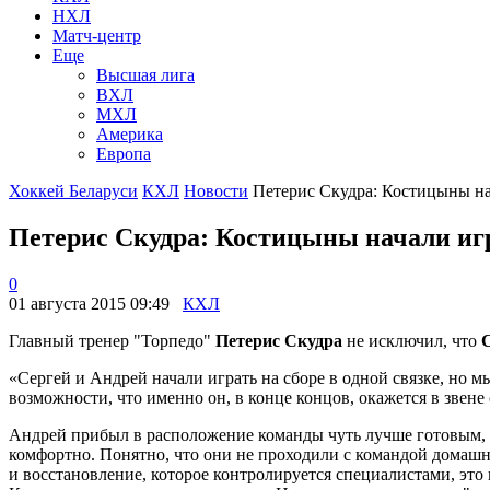
НХЛ
Матч-центр
Еще
Высшая лига
ВХЛ
МХЛ
Америка
Европа
Хоккей Беларуси
КХЛ
Новости
Петерис Скудра: Костицыны нач
Петерис Скудра: Костицыны начали игра
0
01 августа 2015 09:49
КХЛ
Главный тренер "Торпедо"
Петерис Скудра
не исключил, что
«Сергей и Андрей начали играть на сборе в одной связке, но
возможности, что именно он, в конце концов, окажется в звен
Андрей прибыл в расположение команды чуть лучше готовым, че
комфортно. Понятно, что они не проходили с командой домашн
и восстановление, которое контролируется специалистами, это 