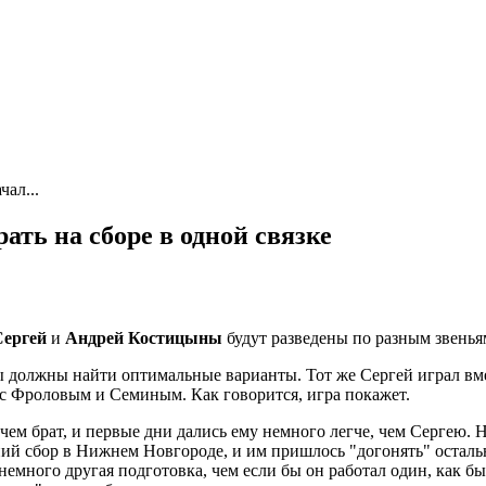
ал...
ть на сборе в одной связке
Сергей
и
Андрей Костицыны
будут разведены по разным звенья
 мы должны найти оптимальные варианты. Тот же Сергей играл 
е с Фроловым и Семиным. Как говорится, игра покажет.
м брат, и первые дни дались ему немного легче, чем Сергею. Н
ий сбор в Нижнем Новгороде, и им пришлось "догонять" остальн
немного другая подготовка, чем если бы он работал один, как бы