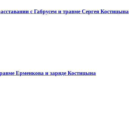
асставании с Габрусем и травме Сергея Костицына
травме Ерменкова и заряде Костицына