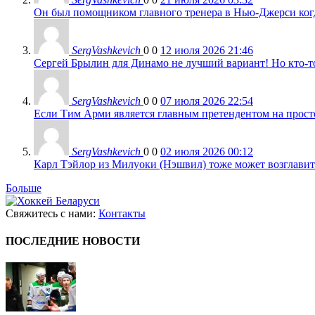
Он был помощником главного тренера в Нью-Джерси когда
SergVashkevich
0
0
12 июля 2026 21:46
Сергей Брылин для Динамо не лучший вариант! Но кто-то 
SergVashkevich
0
0
07 июля 2026 22:54
Если Тим Арми является главным претендентом на просто 
SergVashkevich
0
0
02 июля 2026 00:12
Карл Тэйлор из Милуоки (Нэшвил) тоже может возглавить
Больше
Свяжитесь с нами:
Контакты
ПОСЛЕДНИЕ НОВОСТИ