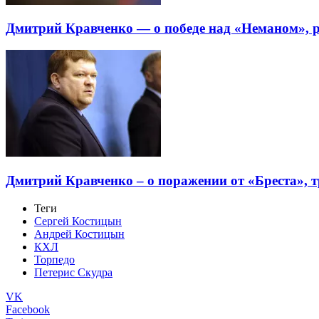
Дмитрий Кравченко — о победе над «Неманом», р
Дмитрий Кравченко – о поражении от «Бреста», 
Теги
Сергей Костицын
Андрей Костицын
КХЛ
Торпедо
Петерис Скудра
VK
Facebook