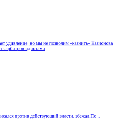
т удивление, но мы не позволим «казнить» Казионова
ить арбитров идиотами
исался против действующнй власти, збежал.По...