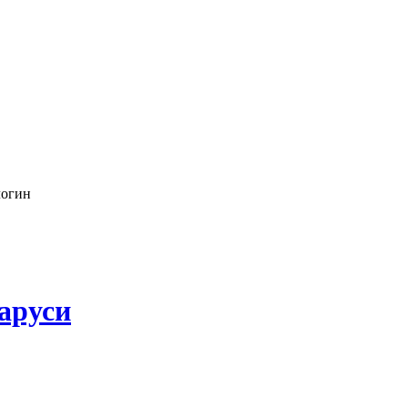
логин
аруси