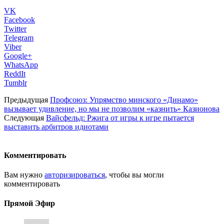
VK
Facebook
Twitter
Telegram
Viber
Google+
WhatsApp
ReddIt
Tumblr
Предыдущая
Профсоюз: Упрямство минского «Динамо»
вызывает удивление, но мы не позволим «казнить» Казионова
Следующая
Вайсфельд: Ржига от игры к игре пытается
выставить арбитров идиотами
Комментировать
Вам нужно
авторизироваться
, чтобы вы могли
комментировать
Прямой Эфир