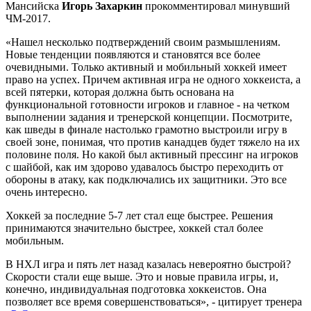
Мансийска
Игорь Захаркин
прокомментировал минувший
ЧМ-2017.
«Нашел несколько подтверждений своим размышлениям.
Новые тенденции появляются и становятся все более
очевидными. Только активный и мобильный хоккей имеет
право на успех. Причем активная игра не одного хоккеиста, а
всей пятерки, которая должна быть основана на
функциональной готовности игроков и главное - на четком
выполнении задания и тренерской концепции. Посмотрите,
как шведы в финале настолько грамотно выстроили игру в
своей зоне, понимая, что против канадцев будет тяжело на их
половине поля. Но какой был активный прессинг на игроков
с шайбой, как им здорово удавалось быстро переходить от
обороны в атаку, как подключались их защитники. Это все
очень интересно.
Хоккей за последние 5-7 лет стал еще быстрее. Решения
принимаются значительно быстрее, хоккей стал более
мобильным.
В НХЛ игра и пять лет назад казалась невероятно быстрой?
Скорости стали еще выше. Это и новые правила игры, и,
конечно, индивидуальная подготовка хоккеистов. Она
позволяет все время совершенствоваться», - цитирует тренера