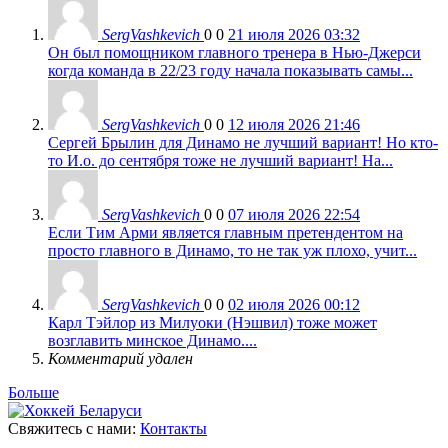
SergVashkevich
0
0
21 июля 2026 03:32
Он был помощником главного тренера в Нью-Джерси
когда команда в 22/23 году начала показывать самы...
SergVashkevich
0
0
12 июля 2026 21:46
Сергей Брылин для Динамо не лучший вариант! Но кто-
то И.о. до сентября тоже не лучший вариант! На...
SergVashkevich
0
0
07 июля 2026 22:54
Если Тим Арми является главным претендентом на
просто главного в Динамо, то не так уж плохо, учит...
SergVashkevich
0
0
02 июля 2026 00:12
Карл Тэйлор из Милуоки (Нэшвил) тоже может
возглавить минское Динамо....
Комментарий удален
Больше
Свяжитесь с нами:
Контакты