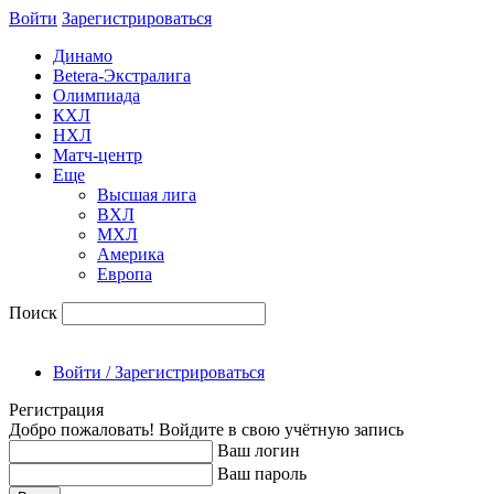
Войти
Зарегиcтрироваться
Динамо
Betera-Экстралига
Олимпиада
КХЛ
НХЛ
Матч-центр
Еще
Высшая лига
ВХЛ
МХЛ
Америка
Европа
Поиск
Войти / Зарегистрироваться
Регистрация
Добро пожаловать! Войдите в свою учётную запись
Ваш логин
Ваш пароль