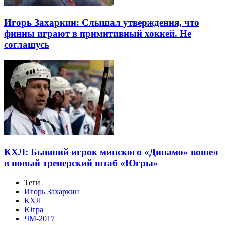
Игорь Захаркин: Слышал утверждения, что
финны играют в примитивный хоккей. Не
соглашусь
КХЛ: Бывший игрок минского «Динамо» вошел
в новый тренерский штаб «Югры»
Теги
Игорь Захаркин
КХЛ
Югра
ЧМ-2017