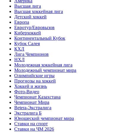
Америка
Высшая лига
Высшая хоккейная лига
Детский хоккей
Европа
Евротур/Евровызов
Киберхоккей
Континентальный Кубок
Кубок Салея
КХЛ
Лига Чемпионов
НХЛ
Молодежная хоккейная лига
Молодежный чемпионат мира
Олимпийские игры
Прогнозы на хоккей
Хоккей и жизнь
Фото-Видео
Чемпионат Казахстана
Чемпионат Мира
Betera-Экстралига
Экстралига Б
Юношеский чемпионат мира
Ставки на спорт
Ставки на ЧМ 2026