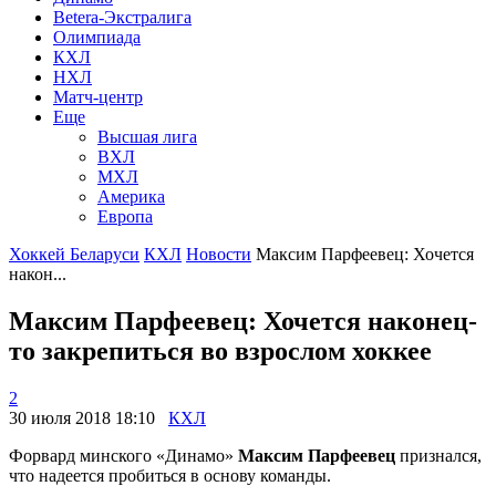
Betera-Экстралига
Олимпиада
КХЛ
НХЛ
Матч-центр
Еще
Высшая лига
ВХЛ
МХЛ
Америка
Европа
Хоккей Беларуси
КХЛ
Новости
Максим Парфеевец: Хочется
након...
Максим Парфеевец: Хочется наконец-
то закрепиться во взрослом хоккее
2
30 июля 2018 18:10
КХЛ
Форвард минского «Динамо»
Максим Парфеевец
признался,
что надеется пробиться в основу команды.