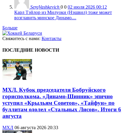
SergVashkevich
0
0
02 июля 2026 00:12
Карл Тэйлор из Милуоки (Нэшвил) тоже может
возглавить минское Динамо....
Больше
Свяжитесь с нами:
Контакты
ПОСЛЕДНИЕ НОВОСТИ
МХЛ. Кубок председателя Бобруйского
горисполкома. «Динамо-Шинник» эпично
уступил «Крыльям Советов», «Тайфун» по
буллитам одолел «Стальных Лисов». Итоги 6
августа
МХЛ
06 августа 2026 20:33