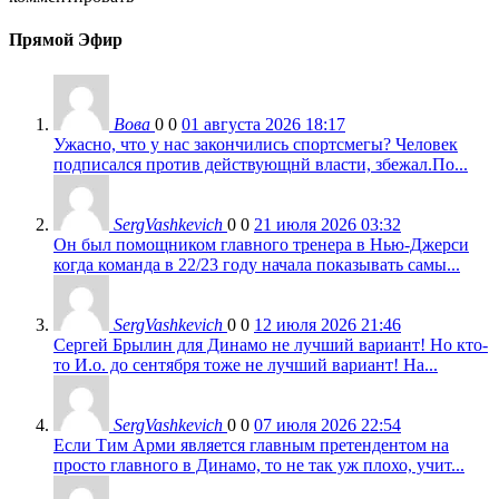
Прямой Эфир
Вова
0
0
01 августа 2026 18:17
Ужасно, что у нас закончились спортсмегы? Человек
подписался против действующнй власти, збежал.По...
SergVashkevich
0
0
21 июля 2026 03:32
Он был помощником главного тренера в Нью-Джерси
когда команда в 22/23 году начала показывать самы...
SergVashkevich
0
0
12 июля 2026 21:46
Сергей Брылин для Динамо не лучший вариант! Но кто-
то И.о. до сентября тоже не лучший вариант! На...
SergVashkevich
0
0
07 июля 2026 22:54
Если Тим Арми является главным претендентом на
просто главного в Динамо, то не так уж плохо, учит...