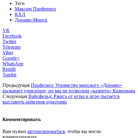
Теги
Максим Парфеевец
КХЛ
Динамо-Минск
VK
Facebook
Twitter
Telegram
Viber
Google+
WhatsApp
ReddIt
Tumblr
Предыдущая
Профсоюз: Упрямство минского «Динамо»
вызывает удивление, но мы не позволим «казнить» Казионова
Следующая
Вайсфельд: Ржига от игры к игре пытается
выставить арбитров идиотами
Комментировать
Вам нужно
авторизироваться
, чтобы вы могли
комментировать