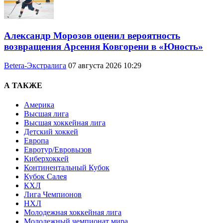
Александр Морозов оценил вероятность
возвращения Арсения Ковгорени в «Юность»
Betera-Экстралига
07 августа 2026 10:29
А ТАКЖЕ
Америка
Высшая лига
Высшая хоккейная лига
Детский хоккей
Европа
Евротур/Евровызов
Киберхоккей
Континентальный Кубок
Кубок Салея
КХЛ
Лига Чемпионов
НХЛ
Молодежная хоккейная лига
Молодежный чемпионат мира