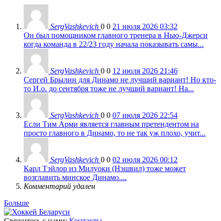
SergVashkevich
0
0
21 июля 2026 03:32
Он был помощником главного тренера в Нью-Джерси
когда команда в 22/23 году начала показывать самы...
SergVashkevich
0
0
12 июля 2026 21:46
Сергей Брылин для Динамо не лучший вариант! Но кто-
то И.о. до сентября тоже не лучший вариант! На...
SergVashkevich
0
0
07 июля 2026 22:54
Если Тим Арми является главным претендентом на
просто главного в Динамо, то не так уж плохо, учит...
SergVashkevich
0
0
02 июля 2026 00:12
Карл Тэйлор из Милуоки (Нэшвил) тоже может
возглавить минское Динамо....
Комментарий удален
Больше
Свяжитесь с нами:
Контакты