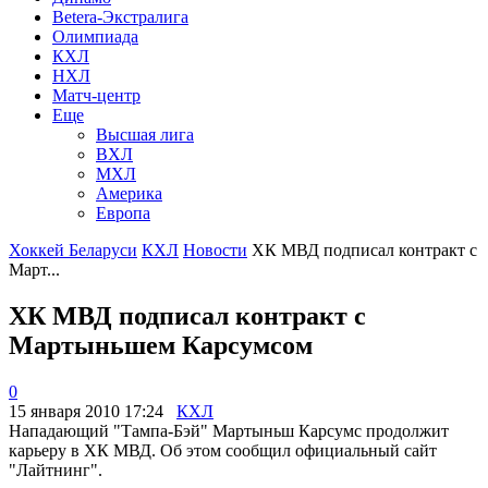
Betera-Экстралига
Олимпиада
КХЛ
НХЛ
Матч-центр
Еще
Высшая лига
ВХЛ
МХЛ
Америка
Европа
Хоккей Беларуси
КХЛ
Новости
ХК МВД подписал контракт с
Март...
ХК МВД подписал контракт с
Мартыньшем Карсумсом
0
15 января 2010 17:24
КХЛ
Нападающий "Тампа-Бэй" Мартыньш Карсумс продолжит
карьеру в ХК МВД. Об этом сообщил официальный сайт
"Лайтнинг".