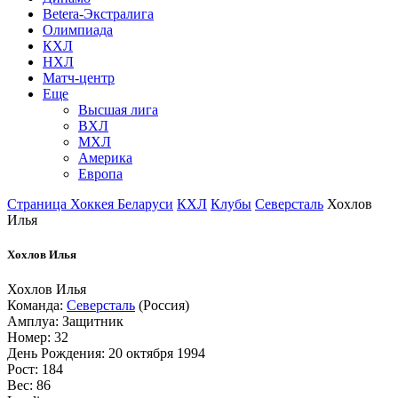
Betera-Экстралига
Олимпиада
КХЛ
НХЛ
Матч-центр
Еще
Высшая лига
ВХЛ
МХЛ
Америка
Европа
Страница Хоккея Беларуси
КХЛ
Клубы
Северсталь
Хохлов
Илья
Хохлов Илья
Хохлов Илья
Команда:
Северсталь
(Россия)
Амплуа: Защитник
Номер: 32
День Рождения: 20 октября 1994
Рост: 184
Вес: 86