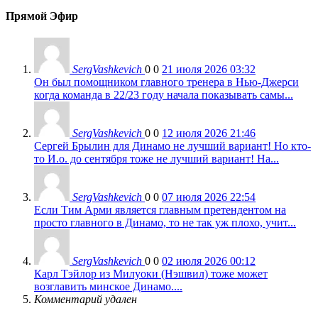
Прямой Эфир
SergVashkevich
0
0
21 июля 2026 03:32
Он был помощником главного тренера в Нью-Джерси
когда команда в 22/23 году начала показывать самы...
SergVashkevich
0
0
12 июля 2026 21:46
Сергей Брылин для Динамо не лучший вариант! Но кто-
то И.о. до сентября тоже не лучший вариант! На...
SergVashkevich
0
0
07 июля 2026 22:54
Если Тим Арми является главным претендентом на
просто главного в Динамо, то не так уж плохо, учит...
SergVashkevich
0
0
02 июля 2026 00:12
Карл Тэйлор из Милуоки (Нэшвил) тоже может
возглавить минское Динамо....
Комментарий удален