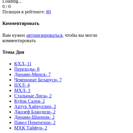
Loading...
0 / 0
Позиция в рейтинге:
#0
Комментировать
Вам нужно
авторизироваться
, чтобы вы могли
комментировать
Темы Дня
КХЛ
- 11
Переходы
- 8
Динамо-Минск
- 7
Чемпионат Беларуси
- 7
НХЛ
- 4
МХЛ
- 3
Стальные Лисы
- 2
Кубок Салея
- 2
Артур Хайруллин
- 2
Джозеф Бландизи
- 2
Динамо-Шинник
- 2
Павел Перепехин
- 2
МХК Тайфун
- 2