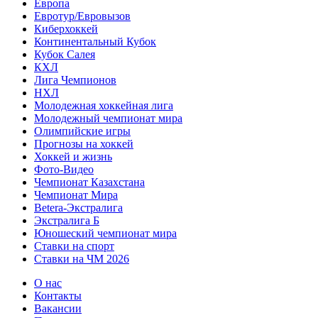
Европа
Евротур/Евровызов
Киберхоккей
Континентальный Кубок
Кубок Салея
КХЛ
Лига Чемпионов
НХЛ
Молодежная хоккейная лига
Молодежный чемпионат мира
Олимпийские игры
Прогнозы на хоккей
Хоккей и жизнь
Фото-Видео
Чемпионат Казахстана
Чемпионат Мира
Betera-Экстралига
Экстралига Б
Юношеский чемпионат мира
Ставки на спорт
Ставки на ЧМ 2026
О нас
Контакты
Вакансии