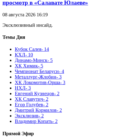
просмотр в «Салавате Юлаеве»
08 августа 2026 16:19
Эксклюзивный инсайд.
Темы Дня
Кубок Салея
- 14
КХЛ
- 10
Динамо-Минск
- 5
ХК Химик
- 5
Чемпионат Беларуси
- 4
Металлург-Жлобин
- 3
ХК Локомотив-Орша
- 3
НХЛ
- 3
Евгений Кузнецов
- 2
ХК Славутич
- 2
Егор Голубев
- 2
Дмитрий Кормилов
- 2
Эксклюзив
- 2
Владимир Копать
- 2
Прямой Эфир