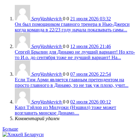
SergVashkevich
0
0
21 июля 2026 03:32
Он был помощником главного тренера в Нью-Джерси
когда команда в 22/23 году начала показывать самы...
SergVashkevich
0
0
12 июля 2026 21:46
Сергей Брылин для Динамо не лучший вариант! Но кто-
то И.о. до сентября тоже не лучший вариант! На...
SergVashkevich
0
0
07 июля 2026 22:54
Если Тим Арми является главным претендентом на
просто главного в Динамо, то не так уж плохо, учит...
SergVashkevich
0
0
02 июля 2026 00:12
Карл Тэйлор из Милуоки (Нэшвил) тоже может
возглавить минское Динамо....
Комментарий удален
Больше