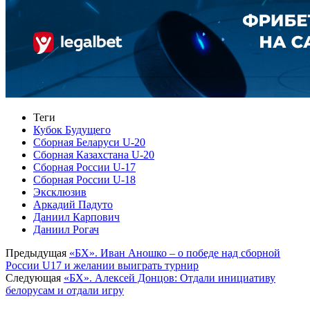
Теги
Кубок Будущего
Сборная Беларуси U-20
Сборная Казахстана U-20
Сборная России U-17
Сборная России U-18
Эксклюзив
Аркадий Падуто
Даниил Карпович
Даниил Рогач
Предыдущая
«БХ». Иван Аношко – о победе над сборной
России U17 и желании выиграть турнир
Следующая
«БХ». Алексей Донцов: Отдали инициативу
белорусам и отдали игру