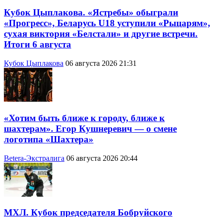
Кубок Цыплакова. «Ястребы» обыграли
«Прогресс», Беларусь U18 уступили «Рыцарям»,
сухая виктория «Белстали» и другие встречи.
Итоги 6 августа
Кубок Цыплакова
06 августа 2026 21:31
«Хотим быть ближе к городу, ближе к
шахтерам». Егор Кушнеревич — о смене
логотипа «Шахтера»
Betera-Экстралига
06 августа 2026 20:44
МХЛ. Кубок председателя Бобруйского