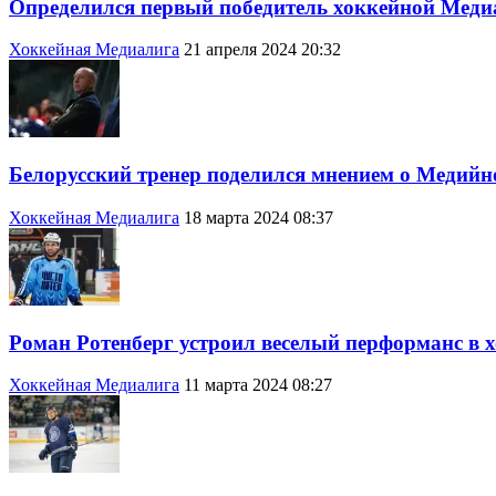
Определился первый победитель хоккейной Меди
Хоккейная Медиалига
21 апреля 2024 20:32
Белорусский тренер поделился мнением о Медийн
Хоккейная Медиалига
18 марта 2024 08:37
Роман Ротенберг устроил веселый перформанс в 
Хоккейная Медиалига
11 марта 2024 08:27