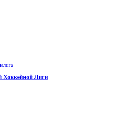
иалига
ой Хоккейной Лиги