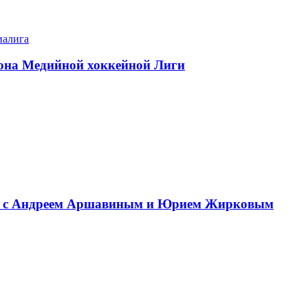
иалига
езона Медийной хоккейной Лиги
сте с Андреем Аршавиным и Юрием Жирковым