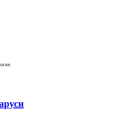
логин
аруси