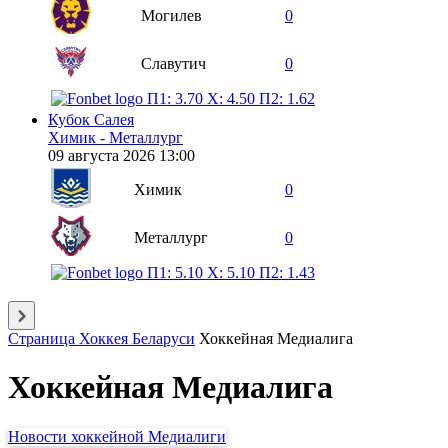
Могилев
0
Славутич
0
П1: 3.70
X: 4.50
П2: 1.62
Кубок Салея
Химик - Металлург
09 августа 2026 13:00
Химик
0
Металлург
0
П1: 5.10
X: 5.10
П2: 1.43
Страница Хоккея Беларуси
Хоккейная Медиалига
Хоккейная Медиалига
Новости хоккейной Медиалиги