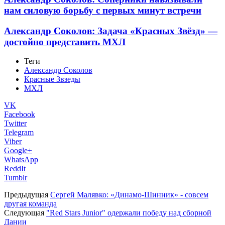
нам силовую борьбу с первых минут встречи
Александр Соколов: Задача «Красных Звёзд» —
достойно представить МХЛ
Теги
Александр Соколов
Красные Звзеды
МХЛ
VK
Facebook
Twitter
Telegram
Viber
Google+
WhatsApp
ReddIt
Tumblr
Предыдущая
Сергей Малявко: «Динамо-Шинник» - совсем
другая команда
Следующая
"Red Stars Junior" одержали победу над сборной
Дании