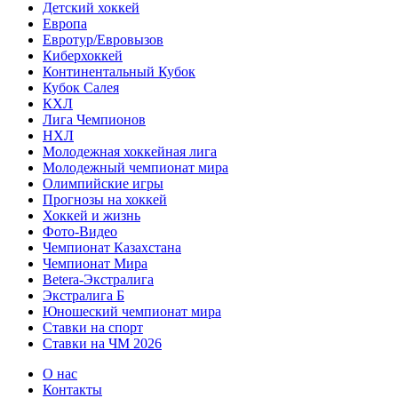
Детский хоккей
Европа
Евротур/Евровызов
Киберхоккей
Континентальный Кубок
Кубок Салея
КХЛ
Лига Чемпионов
НХЛ
Молодежная хоккейная лига
Молодежный чемпионат мира
Олимпийские игры
Прогнозы на хоккей
Хоккей и жизнь
Фото-Видео
Чемпионат Казахстана
Чемпионат Мира
Betera-Экстралига
Экстралига Б
Юношеский чемпионат мира
Ставки на спорт
Ставки на ЧМ 2026
О нас
Контакты