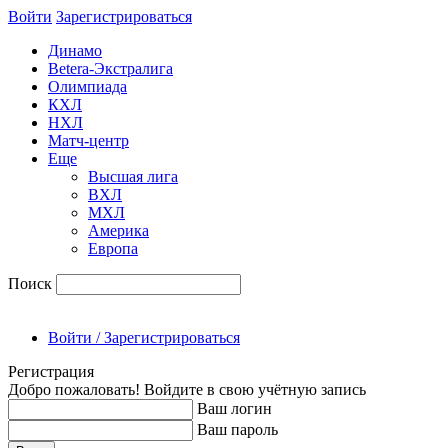
Войти
Зарегиcтрироваться
Динамо
Betera-Экстралига
Олимпиада
КХЛ
НХЛ
Матч-центр
Еще
Высшая лига
ВХЛ
МХЛ
Америка
Европа
Поиск
Войти / Зарегистрироваться
Регистрация
Добро пожаловать! Войдите в свою учётную запись
Ваш логин
Ваш пароль