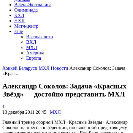
Betera-Экстралига
Олимпиада
КХЛ
НХЛ
Матч-центр
Еще
Высшая лига
ВХЛ
МХЛ
Америка
Европа
Хоккей Беларуси
МХЛ
Новости
Александр Соколов: Задача
«Крас...
Александр Соколов: Задача «Красных
Звёзд» — достойно представить МХЛ
1
13 декабря 2011 20:45
МХЛ
Главный тренер сборной МХЛ «Красные Звёзды» Александр
Соколов на пресс-конференции, посвящённой предстоящему
североамериканскому турне команды Red Stars, рассказал о