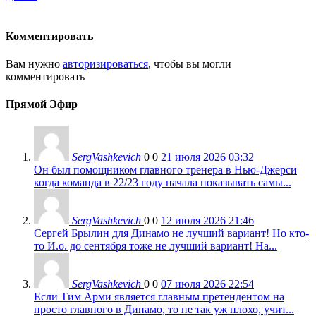
Комментировать
Вам нужно
авторизироваться
, чтобы вы могли
комментировать
Прямой Эфир
SergVashkevich
0
0
21 июля 2026 03:32
Он был помощником главного тренера в Нью-Джерси
когда команда в 22/23 году начала показывать самы...
SergVashkevich
0
0
12 июля 2026 21:46
Сергей Брылин для Динамо не лучший вариант! Но кто-
то И.о. до сентября тоже не лучший вариант! На...
SergVashkevich
0
0
07 июля 2026 22:54
Если Тим Арми является главным претендентом на
просто главного в Динамо, то не так уж плохо, учит...