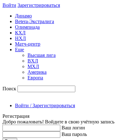
Войти
Зарегиcтрироваться
Динамо
Betera-Экстралига
Олимпиада
КХЛ
НХЛ
Матч-центр
Еще
Высшая лига
ВХЛ
МХЛ
Америка
Европа
Поиск
Войти / Зарегистрироваться
Регистрация
Добро пожаловать! Войдите в свою учётную запись
Ваш логин
Ваш пароль