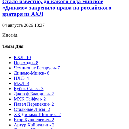
Стало известно, до какого года минское
«Динамо» закрепило права на российского
вратаря из АХЛ
04 августа 2026 13:37
Инсайд.
Темы Дня
КХЛ
- 10
Переходы
- 8
Чемпионат Беларуси
- 7
Динамо-Минск
- 6
НХЛ
- 4
МХЛ
- 4
Кубок Салея
- 3
Джозеф Бландизи
- 2
МХК Тайфун
- 2
Павел Перепехин
- 2
Стальные Лисы
- 2
ХК Динамо-Шинник
- 2
Егор Кушнеревич
- 2
Артур Хайруллин
- 2