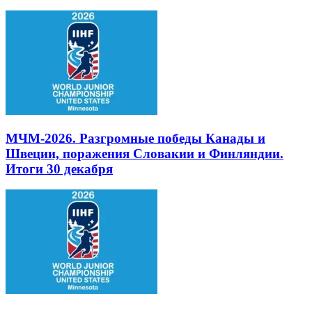
МЧМ-2026. Разгромные победы Канады и
Швеции, поражения Словакии и Финляндии.
Итоги 30 декабря