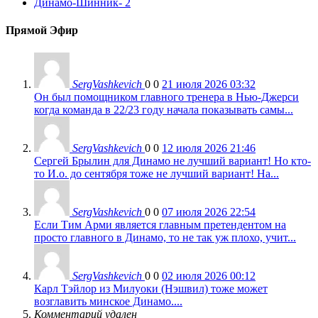
Динамо-Шинник
- 2
Прямой Эфир
SergVashkevich
0
0
21 июля 2026 03:32
Он был помощником главного тренера в Нью-Джерси
когда команда в 22/23 году начала показывать самы...
SergVashkevich
0
0
12 июля 2026 21:46
Сергей Брылин для Динамо не лучший вариант! Но кто-
то И.о. до сентября тоже не лучший вариант! На...
SergVashkevich
0
0
07 июля 2026 22:54
Если Тим Арми является главным претендентом на
просто главного в Динамо, то не так уж плохо, учит...
SergVashkevich
0
0
02 июля 2026 00:12
Карл Тэйлор из Милуоки (Нэшвил) тоже может
возглавить минское Динамо....
Комментарий удален