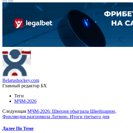
Belarushockey.com
Главный редактор БХ
Теги
МЧМ-2026
Следующая
МЧМ-2026: Швеция обыграла Швейцарию,
Финляндия разгромила Латвию. Итоги третьего дня
Далее По Теме