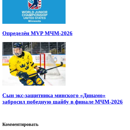
Определён MVP МЧМ-2026
Сын экс-защитника минского «Динамо»
забросил победную шайбу в финале МЧМ-2026
Комментировать