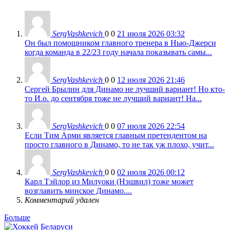
SergVashkevich
0
0
21 июля 2026 03:32
Он был помощником главного тренера в Нью-Джерси
когда команда в 22/23 году начала показывать самы...
SergVashkevich
0
0
12 июля 2026 21:46
Сергей Брылин для Динамо не лучший вариант! Но кто-
то И.о. до сентября тоже не лучший вариант! На...
SergVashkevich
0
0
07 июля 2026 22:54
Если Тим Арми является главным претендентом на
просто главного в Динамо, то не так уж плохо, учит...
SergVashkevich
0
0
02 июля 2026 00:12
Карл Тэйлор из Милуоки (Нэшвил) тоже может
возглавить минское Динамо....
Комментарий удален
Больше