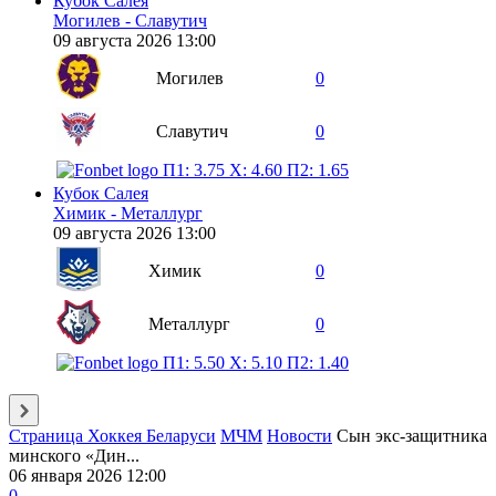
Кубок Салея
Могилев - Славутич
09 августа 2026 13:00
Могилев
0
Славутич
0
П1: 3.75
X: 4.60
П2: 1.65
Кубок Салея
Химик - Металлург
09 августа 2026 13:00
Химик
0
Металлург
0
П1: 5.50
X: 5.10
П2: 1.40
Страница Хоккея Беларуси
МЧМ
Новости
Сын экс-защитника
минского «Дин...
06 января 2026 12:00
0