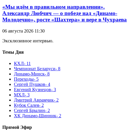
«Мы идём в правильном направлении».
Александр Любчич — о победе над «Динамо-
Молодечно», росте «Шахтера» и вере в Чухраева
06 августа 2026 11:30
Эксклюзивное интервью.
Темы Дня
КХЛ
- 11
Чемпионат Беларуси
- 8
Динамо-Минск
- 8
Переходы
- 5
Сергей Пушков
- 4
Евгений Кузнецов
- 3
МХЛ
- 3
Дмитрий Аврамчик
- 2
Кубок Салея
- 2
Сергей Брылин
- 2
ХК Динамо-Шинник
- 2
Прямой Эфир