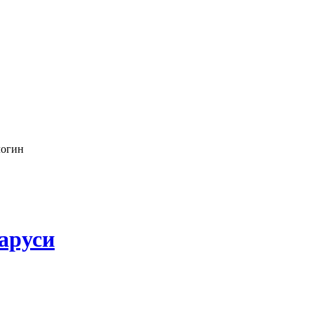
логин
аруси