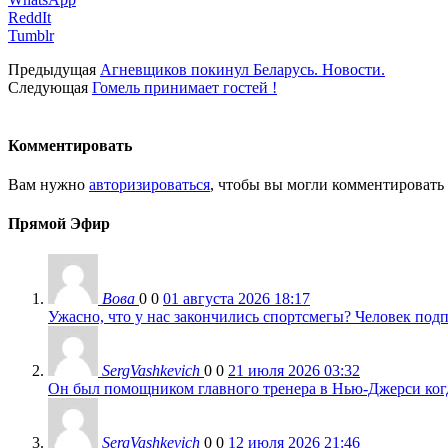
ReddIt
Tumblr
Предыдущая
Агневщиков покинул Беларусь. Новости.
Следующая
Гомель принимает гостей !
Комментировать
Вам нужно
авторизироваться
, чтобы вы могли комментировать
Прямой Эфир
Вова
0
0
01 августа 2026 18:17
Ужасно, что у нас закончились спортсмегы? Человек подп
SergVashkevich
0
0
21 июля 2026 03:32
Он был помощником главного тренера в Нью-Джерси когда
SergVashkevich
0
0
12 июля 2026 21:46