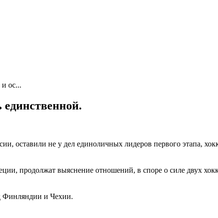
и ос...
ь единственной.
сии, оставили не у дел единоличных лидеров первого этапа, хо
еции, продолжат выяснение отношений, в споре о силе двух хокк
д Финляндии и Чехии.