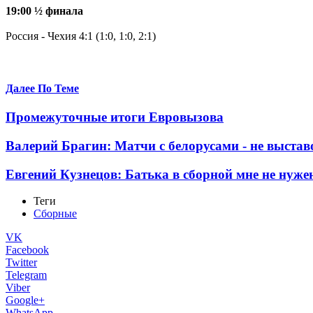
19:00 ½ финала
Россия - Чехия 4:1 (1:0, 1:0, 2:1)
Далее По Теме
Промежуточные итоги Евровызова
Валерий Брагин: Матчи с белорусами - не выста
Евгений Кузнецов: Батька в сборной мне не нуже
Теги
Сборные
VK
Facebook
Twitter
Telegram
Viber
Google+
WhatsApp