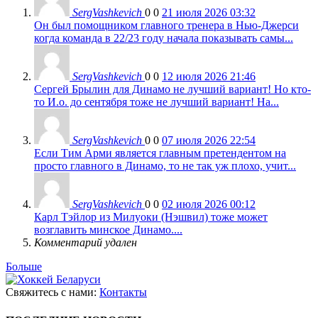
SergVashkevich
0
0
21 июля 2026 03:32
Он был помощником главного тренера в Нью-Джерси
когда команда в 22/23 году начала показывать самы...
SergVashkevich
0
0
12 июля 2026 21:46
Сергей Брылин для Динамо не лучший вариант! Но кто-
то И.о. до сентября тоже не лучший вариант! На...
SergVashkevich
0
0
07 июля 2026 22:54
Если Тим Арми является главным претендентом на
просто главного в Динамо, то не так уж плохо, учит...
SergVashkevich
0
0
02 июля 2026 00:12
Карл Тэйлор из Милуоки (Нэшвил) тоже может
возглавить минское Динамо....
Комментарий удален
Больше
Свяжитесь с нами:
Контакты