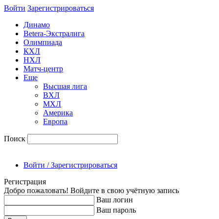
Войти
Зарегиcтрироваться
Динамо
Betera-Экстралига
Олимпиада
КХЛ
НХЛ
Матч-центр
Еще
Высшая лига
ВХЛ
МХЛ
Америка
Европа
Поиск
Войти / Зарегистрироваться
Регистрация
Добро пожаловать! Войдите в свою учётную запись
Ваш логин
Ваш пароль