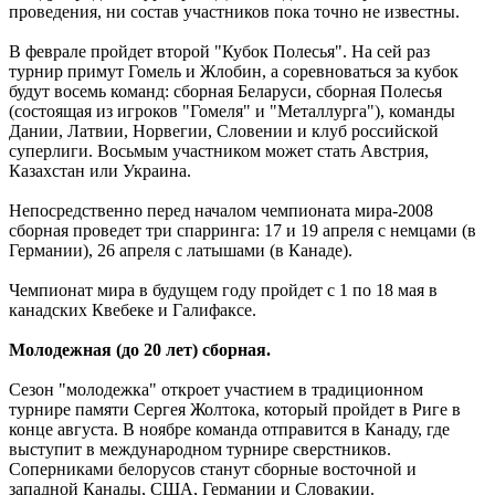
проведения, ни состав участников пока точно не известны.
В феврале пройдет второй "Кубок Полесья". На сей раз
турнир примут Гомель и Жлобин, а соревноваться за кубок
будут восемь команд: сборная Беларуси, сборная Полесья
(состоящая из игроков "Гомеля" и "Металлурга"), команды
Дании, Латвии, Норвегии, Словении и клуб российской
суперлиги. Восьмым участником может стать Австрия,
Казахстан или Украина.
Непосредственно перед началом чемпионата мира-2008
сборная проведет три спарринга: 17 и 19 апреля с немцами (в
Германии), 26 апреля с латышами (в Канаде).
Чемпионат мира в будущем году пройдет с 1 по 18 мая в
канадских Квебеке и Галифаксе.
Молодежная (до 20 лет) сборная.
Сезон "молодежка" откроет участием в традиционном
турнире памяти Сергея Жолтока, который пройдет в Риге в
конце августа. В ноябре команда отправится в Канаду, где
выступит в международном турнире сверстников.
Соперниками белорусов станут сборные восточной и
западной Канады, США, Германии и Словакии.