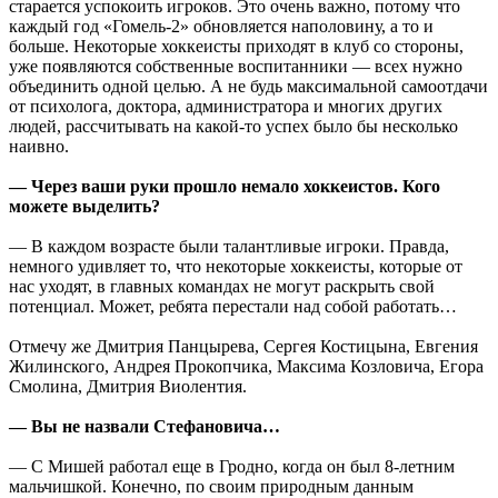
старается успокоить игроков. Это очень важно, потому что
каждый год «Гомель-2» обновляется наполовину, а то и
больше. Некоторые хоккеисты приходят в клуб со стороны,
уже появляются собственные воспитанники — всех нужно
объединить одной целью. А не будь максимальной самоотдачи
от психолога, доктора, администратора и многих других
людей, рассчитывать на какой-то успех было бы несколько
наивно.
— Через ваши руки прошло немало хоккеистов. Кого
можете выделить?
— В каждом возрасте были талантливые игроки. Правда,
немного удивляет то, что некоторые хоккеисты, которые от
нас уходят, в главных командах не могут раскрыть свой
потенциал. Может, ребята перестали над собой работать…
Отмечу же Дмитрия Панцырева, Сергея Костицына, Евгения
Жилинского, Андрея Прокопчика, Максима Козловича, Егора
Смолина, Дмитрия Виолентия.
— Вы не назвали Стефановича…
— С Мишей работал еще в Гродно, когда он был 8-летним
мальчишкой. Конечно, по своим природным данным