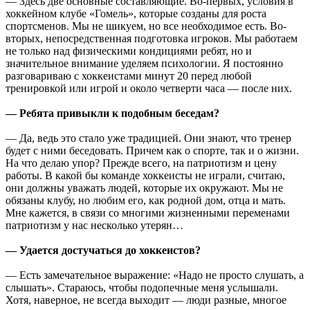
— Здесь две основные составляющие. Во-первых, условия в
хоккейном клубе «Гомель», которые созданы для роста
спортсменов. Мы не шикуем, но все необходимое есть. Во-
вторых, непосредственная подготовка игроков. Мы работаем
не только над физическими кондициями ребят, но и
значительное внимание уделяем психологии. Я постоянно
разговариваю с хоккеистами минут 20 перед любой
тренировкой или игрой и около четверти часа — после них.
— Ребята привыкли к подобным беседам?
— Да, ведь это стало уже традицией. Они знают, что тренер
будет с ними беседовать. Причем как о спорте, так и о жизни.
На что делаю упор? Прежде всего, на патриотизм и цену
работы. В какой бы команде хоккеисты не играли, считаю,
они должны уважать людей, которые их окружают. Мы не
обязаны клубу, но любим его, как родной дом, отца и мать.
Мне кажется, в связи со многими жизненными переменами
патриотизм у нас несколько утерян…
— Удается достучаться до хоккеистов?
— Есть замечательное выражение: «Надо не просто слушать, а
слышать». Стараюсь, чтобы подопечные меня услышали.
Хотя, наверное, не всегда выходит — люди разные, многое