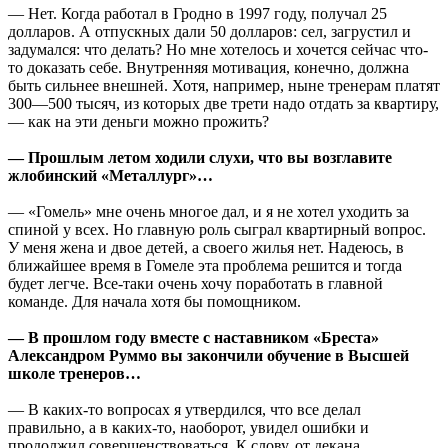
— Нет. Когда работал в Гродно в 1997 году, получал 25
долларов. А отпускных дали 50 долларов: сел, загрустил и
задумался: что делать? Но мне хотелось и хочется сейчас что-
то доказать себе. Внутренняя мотивация, конечно, должна
быть сильнее внешней. Хотя, например, ныне тренерам платят
300—500 тысяч, из которых две трети надо отдать за квартиру,
— как на эти деньги можно прожить?
— Прошлым летом ходили слухи, что вы возглавите
жлобинский «Металлург»…
— «Гомель» мне очень многое дал, и я не хотел уходить за
спиной у всех. Но главную роль сыграл квартирный вопрос.
У меня жена и двое детей, а своего жилья нет. Надеюсь, в
ближайшее время в Гомеле эта проблема решится и тогда
будет легче. Все-таки очень хочу поработать в главной
команде. Для начала хотя бы помощником.
— В прошлом году вместе с наставником «Бреста»
Александром Руммо вы закончили обучение в Высшей
школе тренеров…
— В каких-то вопросах я утвердился, что все делал
правильно, а в каких-то, наоборот, увидел ошибки и
продолжил совершенствоваться. К слову, от декана