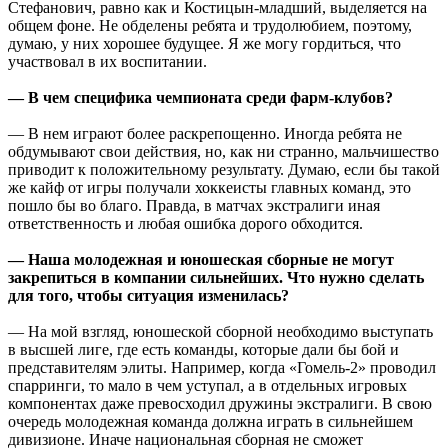
Стефанович, равно как и Костицын-младший, выделяется на
общем фоне. Не обделены ребята и трудолюбием, поэтому,
думаю, у них хорошее будущее. Я же могу гордиться, что
участвовал в их воспитании.
— В чем специфика чемпионата среди фарм-клубов?
— В нем играют более раскрепощенно. Иногда ребята не
обдумывают свои действия, но, как ни странно, мальчишество
приводит к положительному результату. Думаю, если бы такой
же кайф от игры получали хоккеисты главных команд, это
пошло бы во благо. Правда, в матчах экстралиги иная
ответственность и любая ошибка дорого обходится.
— Наша молодежная и юношеская сборные не могут
закрепиться в компании сильнейших. Что нужно сделать
для того, чтобы ситуация изменилась?
— На мой взгляд, юношеской сборной необходимо выступать
в высшей лиге, где есть команды, которые дали бы бой и
представителям элиты. Например, когда «Гомель-2» проводил
спарринги, то мало в чем уступал, а в отдельных игровых
компонентах даже превосходил дружины экстралиги. В свою
очередь молодежная команда должна играть в сильнейшем
дивизионе. Иначе национальная сборная не сможет