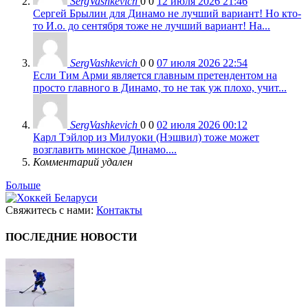
SergVashkevich
0
0
12 июля 2026 21:46
Сергей Брылин для Динамо не лучший вариант! Но кто-
то И.о. до сентября тоже не лучший вариант! На...
SergVashkevich
0
0
07 июля 2026 22:54
Если Тим Арми является главным претендентом на
просто главного в Динамо, то не так уж плохо, учит...
SergVashkevich
0
0
02 июля 2026 00:12
Карл Тэйлор из Милуоки (Нэшвил) тоже может
возглавить минское Динамо....
Комментарий удален
Больше
Свяжитесь с нами:
Контакты
ПОСЛЕДНИЕ НОВОСТИ