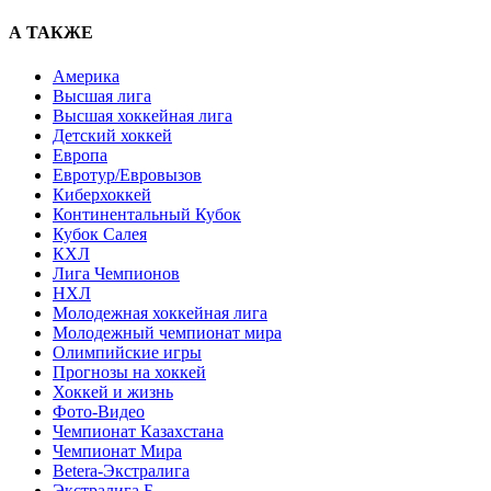
А ТАКЖЕ
Америка
Высшая лига
Высшая хоккейная лига
Детский хоккей
Европа
Евротур/Евровызов
Киберхоккей
Континентальный Кубок
Кубок Салея
КХЛ
Лига Чемпионов
НХЛ
Молодежная хоккейная лига
Молодежный чемпионат мира
Олимпийские игры
Прогнозы на хоккей
Хоккей и жизнь
Фото-Видео
Чемпионат Казахстана
Чемпионат Мира
Betera-Экстралига
Экстралига Б