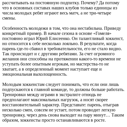
рассчитывать на постоянную подпитку. Почему? Да потому
что в основных составах наших клубов только единицы из
числа молодых ребят играют весь матч, а не три-четыре
смены.
Особенность молодежи в том, что она нестабильна. Приведу
конкретный пример. В начале сезона в основе «Гомеля»
постоянно играл Юрий Елисеенко. Он талантливый хоккеист,
но относится к себе несколько лояльно. В результате, когда
парень где-то сбавил в требовательности, его не стало видно.
Так происходит и с другими ребятами. За счет огромного
желания они способны на протяжении какого-то времени не
уступать более опытным игрокам, но мастерства-то не
хватает, а в определенный момент наступает еще и
эмоциональная выхолощенность.
Молодым хоккеистам следует понимать, что если они лишь
подпускаются к главной команде, то должны больше работать.
Тренировки между играми в экстралиге отнюдь не
предполагают максимальных нагрузок, а носят скорее
восстановительный характер. Представьте: парень, отыграв
несколько смен, совсем не устает, потом проводит легкую
тренировку, через день снова выходит на пару минут… Таким
образом, хоккеисты просто останавливаются в росте.