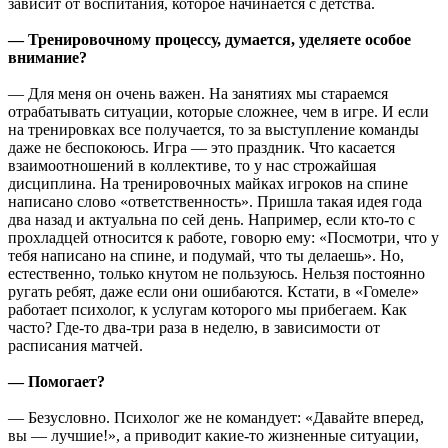
зависит от воспитания, которое начинается с детства.
— Тренировочному процессу, думается, уделяете особое
внимание?
— Для меня он очень важен. На занятиях мы стараемся
отрабатывать ситуации, которые сложнее, чем в игре. И если
на тренировках все получается, то за выступление команды
даже не беспокоюсь. Игра — это праздник. Что касается
взаимоотношений в коллективе, то у нас строжайшая
дисциплина. На тренировочных майках игроков на спине
написано слово «ответственность». Пришла такая идея года
два назад и актуальна по сей день. Например, если кто-то с
прохладцей относится к работе, говорю ему: «Посмотри, что у
тебя написано на спине, и подумай, что ты делаешь». Но,
естественно, только кнутом не пользуюсь. Нельзя постоянно
ругать ребят, даже если они ошибаются. Кстати, в «Гомеле»
работает психолог, к услугам которого мы прибегаем. Как
часто? Где-то два-три раза в неделю, в зависимости от
расписания матчей.
— Помогает?
— Безусловно. Психолог же не командует: «Давайте вперед,
вы — лучшие!», а приводит какие-то жизненные ситуации,