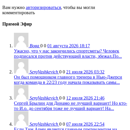
Вам нужно
авторизироваться
, чтобы вы могли
комментировать
Прямой Эфир
Вова
0
0
01 августа 2026 18:17
Ужасно, что у нас закончились спортсмегы? Человек
подписался против действующнй власти, збежал.По...
SergVashkevich
0
0
21 июля 2026 03:32
Он был помощником главного тренера в Нью-Джерси
когда команда в 22/23 году начала показывать самы...
SergVashkevich
0
0
12 июля 2026 21:46
Сергей Брылин для Динамо не лучший вариант! Но кто-
то И.о. до сентября тоже не лучший вариант! На...
SergVashkevich
0
0
07 июля 2026 22:54
Если Тим Арми является главным претендентом на