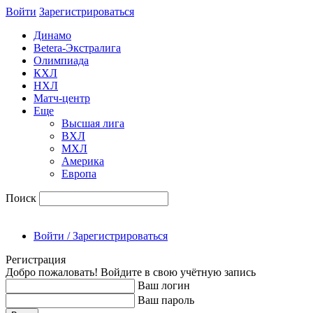
Войти
Зарегиcтрироваться
Динамо
Betera-Экстралига
Олимпиада
КХЛ
НХЛ
Матч-центр
Еще
Высшая лига
ВХЛ
МХЛ
Америка
Европа
Поиск
Войти / Зарегистрироваться
Регистрация
Добро пожаловать! Войдите в свою учётную запись
Ваш логин
Ваш пароль