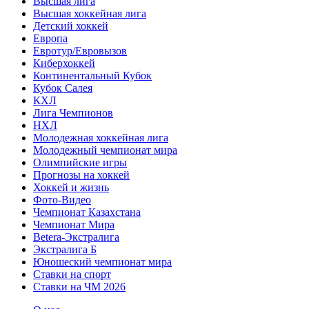
Высшая лига
Высшая хоккейная лига
Детский хоккей
Европа
Евротур/Евровызов
Киберхоккей
Континентальный Кубок
Кубок Салея
КХЛ
Лига Чемпионов
НХЛ
Молодежная хоккейная лига
Молодежный чемпионат мира
Олимпийские игры
Прогнозы на хоккей
Хоккей и жизнь
Фото-Видео
Чемпионат Казахстана
Чемпионат Мира
Betera-Экстралига
Экстралига Б
Юношеский чемпионат мира
Ставки на спорт
Ставки на ЧМ 2026