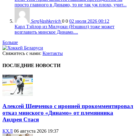
просто главного в Динамо, то не так уж плохо, учит...
SergVashkevich
0
0
02 июля 2026 00:12
Карл Тэйлор из Милуоки (Нэшвил) тоже может
возглавить минское Динамо....
Больше
Свяжитесь с нами:
Контакты
ПОСЛЕДНИЕ НОВОСТИ
Алексей Шевченко с иронией прокомментировал
отказ минского «Динамо» от племянника
Андрея Стася
КХЛ
06 августа 2026 19:37