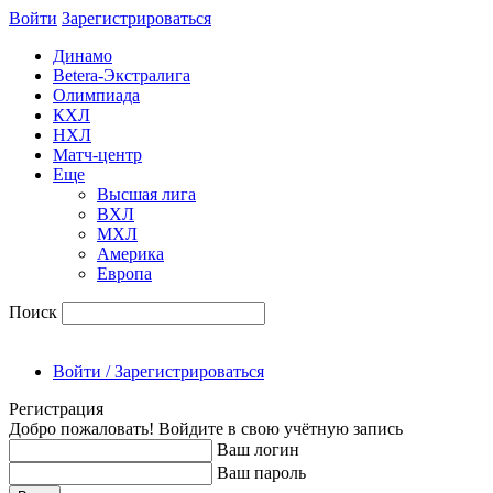
Войти
Зарегиcтрироваться
Динамо
Betera-Экстралига
Олимпиада
КХЛ
НХЛ
Матч-центр
Еще
Высшая лига
ВХЛ
МХЛ
Америка
Европа
Поиск
Войти / Зарегистрироваться
Регистрация
Добро пожаловать! Войдите в свою учётную запись
Ваш логин
Ваш пароль