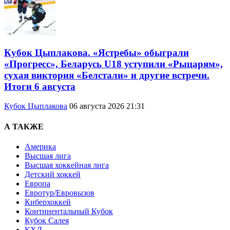
Кубок Цыплакова. «Ястребы» обыграли
«Прогресс», Беларусь U18 уступили «Рыцарям»,
сухая виктория «Белстали» и другие встречи.
Итоги 6 августа
Кубок Цыплакова
06 августа 2026 21:31
А ТАКЖЕ
Америка
Высшая лига
Высшая хоккейная лига
Детский хоккей
Европа
Евротур/Евровызов
Киберхоккей
Континентальный Кубок
Кубок Салея
КХЛ