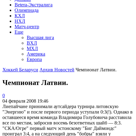
Betera-Экстралига
Олимпиада
КХЛ
НХЛ
Матч-центр
Еще
Высшая лига
ВХЛ
МХЛ
Америка
Европа
Хоккей Беларуси
Архив Новостей
Чемпионат Латвии.
Чемпионат Латвии.
0
04 февраля 2008 19:46
Лиепайчане принимали аутсайдера турнира литовскую
"Энергию" и после первого периода уступали 0:3(!). Однако в
оставшееся время команда Владимира Голубовича расставила
все по местам, забросив восемь безответных шайб — 8:3.
"СКА/Огре" первый матч эстонскому "Биг Даймондс"
проиграл 3:4, а на следующий день "бобры" взяли у