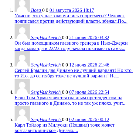
Вова
0
0
01 августа 2026 18:17
Ужасно, что у нас закончились спортсмегы? Человек
подписался против действующнй власти, збежал.По...
SergVashkevich
0
0
21 июля 2026 03:32
Он был помощником главного тренера в Нью-Джерси
когда команда в 22/23 году начала показывать самы...
SergVashkevich
0
0
12 июля 2026 21:46
Сергей Брылин для Динамо не лучший вариант! Но кто-
то И.о. до сентября тоже не лучший вариант! На...
SergVashkevich
0
0
07 июля 2026 22:54
Если Тим Арми является главным претендентом на
просто главного в Динамо, то не так уж плохо, учит...
SergVashkevich
0
0
02 июля 2026 00:12
Карл Тэйлор из Милуоки (Нэшвил) тоже может
возглавить минское Динамо....