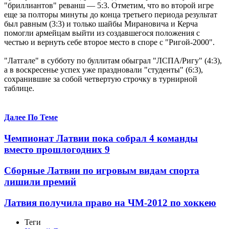
"бриллиантов" реванш — 5:3. Отметим, что во второй игре
еще за полторы минуты до конца третьего периода результат
был равным (3:3) и только шайбы Мирановича и Керча
помогли армейцам выйти из создавшегося положения с
честью и вернуть себе второе место в споре с "Ригой-2000".
"Латгале" в субботу по буллитам обыграл "ЛСПА/Ригу" (4:3),
а в воскресенье успех уже праздновали "студенты" (6:3),
сохранившие за собой четвертую строчку в турнирной
таблице.
Далее По Теме
Чемпионат Латвии пока собрал 4 команды
вместо прошлогодних 9
Сборные Латвии по игровым видам спорта
лишили премий
Латвия получила право на ЧМ-2012 по хоккею
Теги