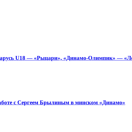
арусь U18 — «Рыцари», «Динамо-Олимпик» — «Локо
работе с Сергеем Брылиным в минском «Динамо»