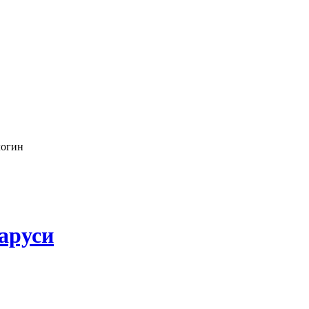
логин
аруси