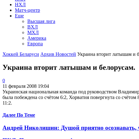
НХЛ
Матч-центр
Еще
Высшая лига
ВХЛ
МХЛ
Америка
Европа
Хоккей Беларуси
Архив Новостей
Украина вторит латышам и бе
Украина вторит латышам и белорусам.
0
11 февраля 2008 19:04
Украинская национальная команда под руководством Владимир
была побеждена со счётом 6:2, Хорватия повергнута со счётом
11:2.
Далее По Теме
Андрей Николишин: Душой приятно осознавать, ч