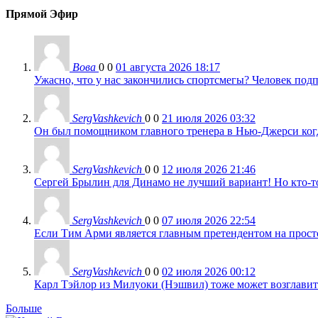
Прямой Эфир
Вова
0
0
01 августа 2026 18:17
Ужасно, что у нас закончились спортсмегы? Человек подп
SergVashkevich
0
0
21 июля 2026 03:32
Он был помощником главного тренера в Нью-Джерси когда
SergVashkevich
0
0
12 июля 2026 21:46
Сергей Брылин для Динамо не лучший вариант! Но кто-то 
SergVashkevich
0
0
07 июля 2026 22:54
Если Тим Арми является главным претендентом на просто 
SergVashkevich
0
0
02 июля 2026 00:12
Карл Тэйлор из Милуоки (Нэшвил) тоже может возглавить
Больше