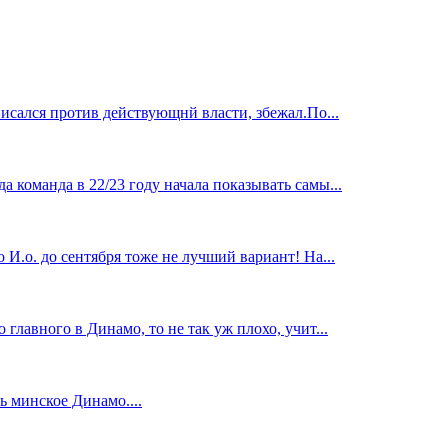
исался против действующнй власти, збежал.По...
 команда в 22/23 году начала показывать самы...
И.о. до сентября тоже не лучший вариант! На...
главного в Динамо, то не так уж плохо, учит...
 минское Динамо....