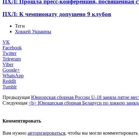
ПХЛ: Прошла пресс-конференция, посвященная ст
ПХЛ: К чемпионату допущено 9 клубов
Теги
Хоккей Украины
VK
Facebook
Twitter
Telegram
Viber
Google+
WhatsApp
ReddIt
Tumblr
Предыдущая
Юниорская сборная России U-18 заняла пятое мес
Следующая
<b> Юношеская сборная Беларуси по хоккею заняла
Комментировать
Вам нужно
авторизироваться
, чтобы вы могли комментировать