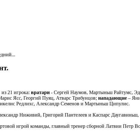
дний...
нт.
 из 21 игрока:
вратари
- Сергей Наумов, Мартыньш Райтумс, Эд
Марис Ясс, Георгий Пуяц, Атварс Трибунцов;
нападающие
– Яни
икелис Редлихс, Александр Семенов и Мартыньш Ципулис.
лександр Ниживий, Григорий Пантелеев и Каспарс Даугавиньш, 
тартовой игрой команды, главный тренер сборной Латвии Петр 