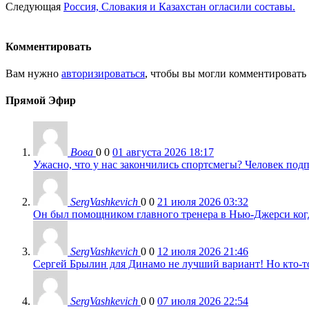
Следующая
Россия, Словакия и Казахстан огласили составы.
Комментировать
Вам нужно
авторизироваться
, чтобы вы могли комментировать
Прямой Эфир
Вова
0
0
01 августа 2026 18:17
Ужасно, что у нас закончились спортсмегы? Человек подп
SergVashkevich
0
0
21 июля 2026 03:32
Он был помощником главного тренера в Нью-Джерси когда
SergVashkevich
0
0
12 июля 2026 21:46
Сергей Брылин для Динамо не лучший вариант! Но кто-то 
SergVashkevich
0
0
07 июля 2026 22:54