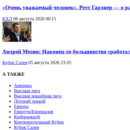
«Очень уважаемый человек». Ретт Гарднер — о 
КХЛ
06 августа 2026 06:15
Андрей Мезин: Наконец-то большинство сработало
Кубок Салея
05 августа 2026 23:35
А ТАКЖЕ
Америка
Высшая лига
Высшая хоккейная лига
Детский хоккей
Европа
Евротур/Евровызов
Киберхоккей
Континентальный Кубок
Кубок Салея