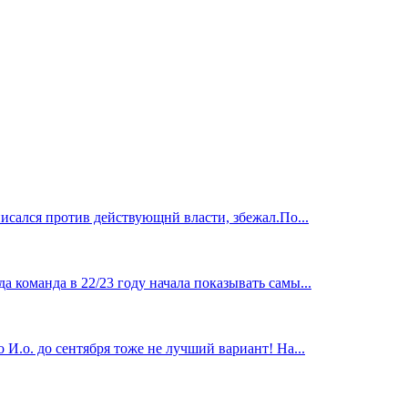
исался против действующнй власти, збежал.По...
 команда в 22/23 году начала показывать самы...
И.о. до сентября тоже не лучший вариант! На...