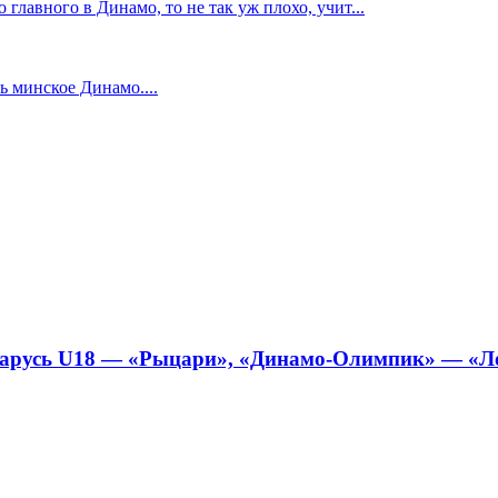
главного в Динамо, то не так уж плохо, учит...
 минское Динамо....
арусь U18 — «Рыцари», «Динамо-Олимпик» — «Локо