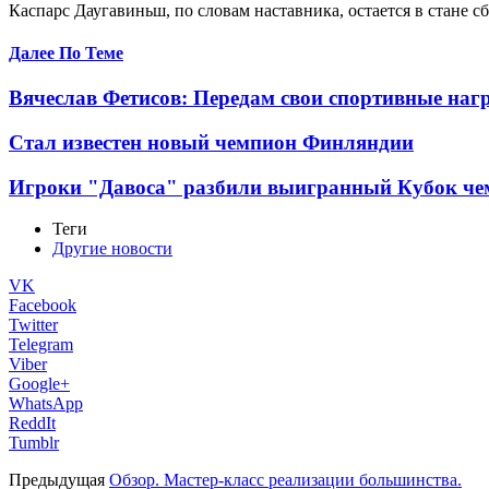
Каспарс Даугавиньш, по словам наставника, остается в стане сб
Далее По Теме
Вячеслав Фетисов: Передам свои спортивные наг
Стал известен новый чемпион Финляндии
Игроки "Давоса" разбили выигранный Кубок че
Теги
Другие новости
VK
Facebook
Twitter
Telegram
Viber
Google+
WhatsApp
ReddIt
Tumblr
Предыдущая
Обзор. Мастер-класс реализации большинства.