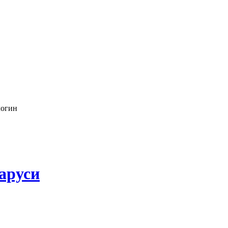
логин
аруси