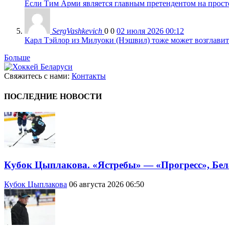
Если Тим Арми является главным претендентом на просто 
SergVashkevich
0
0
02 июля 2026 00:12
Карл Тэйлор из Милуоки (Нэшвил) тоже может возглавить
Больше
Свяжитесь с нами:
Контакты
ПОСЛЕДНИЕ НОВОСТИ
Кубок Цыплакова. «Ястребы» — «Прогресс», Бел
Кубок Цыплакова
06 августа 2026 06:50