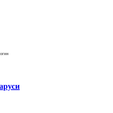
логин
аруси