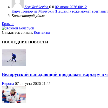
SergVashkevich
0
0
02 июля 2026 00:12
Карл Тэйлор из Милуоки (Нэшвил) тоже может возглавить
Комментарий удален
Больше
Свяжитесь с нами:
Контакты
ПОСЛЕДНИЕ НОВОСТИ
Белорусский нападающий продолжит карьеру в 
Европа
07 августа 2026 21:45