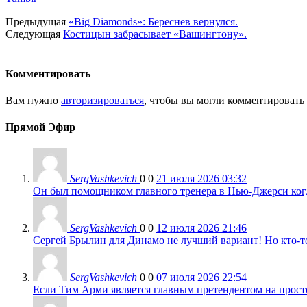
Предыдущая
«Big Diamonds»: Береснев вернулся.
Следующая
Костицын забрасывает «Вашингтону».
Комментировать
Вам нужно
авторизироваться
, чтобы вы могли комментировать
Прямой Эфир
SergVashkevich
0
0
21 июля 2026 03:32
Он был помощником главного тренера в Нью-Джерси когда
SergVashkevich
0
0
12 июля 2026 21:46
Сергей Брылин для Динамо не лучший вариант! Но кто-то 
SergVashkevich
0
0
07 июля 2026 22:54
Если Тим Арми является главным претендентом на просто 