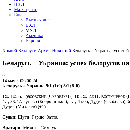
НХЛ
Матч-центр
Еще
Высшая лига
ВХЛ
МХЛ
Америка
Европа
Хоккей Беларуси
Архив Новостей
Беларусь – Украина: успех бе
Беларусь – Украина: успех белорусов н
0
14 мая 2006 00:24
Беларусь – Украина 9:1 (1:0; 3:1; 5:0)
1:0, 10:36, Грабовский (Скабелка) (+1); 2:0, 22:11, Костюченок 
4:1, 39:47, Гунько (Бобровников); 5:1, 45:06, Дудик (Скабелка); 
Дудик (Михалев) (+1);
Судьи:
Шутц, Гаршо, Затта.
Вратари:
Мезин – Симчук.