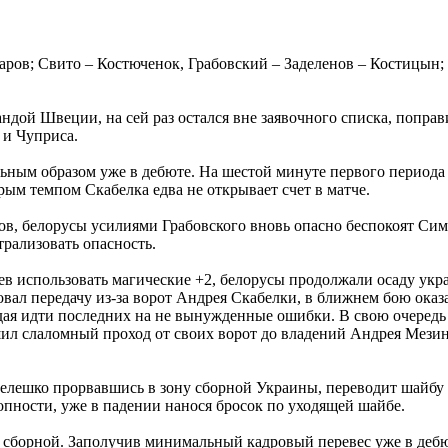
ров; Свито – Костюченок, Грабовский – Заделенов – Костицын;
ндой Швеции, на сей раз остался вне заявочного списка, попр
 и Чуприса.
льным образом уже в дебюте. На шестой минуте первого период
рым темпом Скабелка едва не открывает счет в матче.
в, белорусы усилиями Грабовского вновь опасно беспокоят Симч
рализовать опасность.
ев использовать магические +2, белорусы продолжали осаду укр
вал передачу из-за ворот Андрея Скабелки, в ближнем бою оказа
ждая идти последних на не вынужденные ошибки. В свою очеред
л слаломный проход от своих ворот до владений Андрея Мезина
елешко прорвавшись в зону сборной Украины, переводит шайбу н
опности, уже в падении нанося бросок по уходящей шайбе.
й сборной. Заполучив минимальный кадровый перевес уже в деб