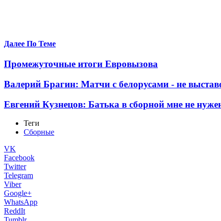
Далее По Теме
Промежуточные итоги Евровызова
Валерий Брагин: Матчи с белорусами - не выста
Евгений Кузнецов: Батька в сборной мне не нуже
Теги
Сборные
VK
Facebook
Twitter
Telegram
Viber
Google+
WhatsApp
ReddIt
Tumblr