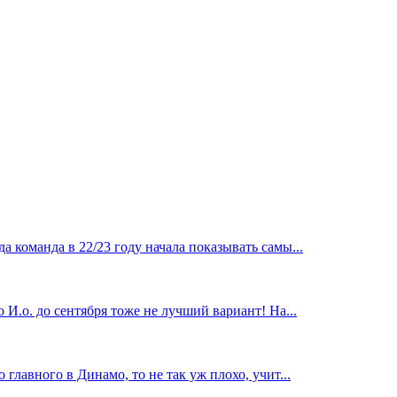
 команда в 22/23 году начала показывать самы...
И.о. до сентября тоже не лучший вариант! На...
главного в Динамо, то не так уж плохо, учит...