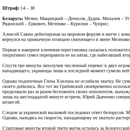
Штраф:
14 – 38
Беларусь:
Мезин; Макрицкий – Денисов, Дудик- Михалев – Уга
Рядинский – Еркович, Мелешко – Курилин – Чуприс;
Алексей Савин дебютировав на мировом форуме в матче с кома
вернулся на привычную позицию связующего в звене Мелешко
Первая и наверное ключевая перестановка сказалась положите
оперативно сумел переправить ее на пятак, где набегавший вто
Спустя три минуты заполучив численный перевес в двух игроко
нападающего, украинцы лишь в последний момент сумели нейт
Однако подопечные Глена Хэнлона не ослабили хватку. Не сум
своего добились. Все тот же Грабовский своевременно использо
продолжали раз за разом беспокоить своих оппонентов, выну
лишь на шестнадцатой минуте встречи, Юрий Дьяченко соверши
штангой.
Следом за украинской вылазкой последовал ответ белорусов. М
Однако, находясь на скорости, нападающему не хватило растор
Стартовые минуты второй трети матча остались за белорусско