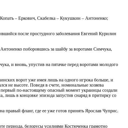
 Копать – Еркович, Скабелка – Кукушкин – Антоненко;
авившийся после простудного заболевания Евгений Курилин
а Антоненко поборовшись за шайбу за воротами Симчука,
ука, и вновь, упустив на пятачке перед воротами молодого
аинских ворот уже имея лишь на одного игрока больше, и
лся не высоте. Поведя в счете, номинальные хозяева
ь первый по-настоящему опасный момент украинцы создали
, лишь в концовке эпизода запустив снаряд в притирку со
а правый фланг, где ее уже готов принять Ярослав Чуприс.
юте периода, белорусы усилиями Костюченка грамотно