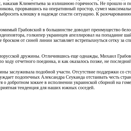
 наказав Климентьева за излишнюю горячность. Не прошло и по
никова, прорвавшись на оперативный простор, сумел максималь
бросить клюшку в надежде спасти ситуацию. К разочарованию у
томимый Грабовский в большинстве доводит преимущество белор
деоповтора, голкипер украинцев апеллировал на попадание шай
ле броском от синей линии заставляет встрепыхнуться сетку за 
лорусской дружины. Отличившись еще однажды, Михаил Грабовск
 ходу отчетного поединка, и как оказалось позже, не последний
аины заслуживала подобной участи. Отсутствие поддержки со ст
уждает подопечных Александра Сеуканда отстаивать честь стран
уя о добротном хоккее в исполнении украинской сборной на гоме
приятная тенденция для наших южных соседей.