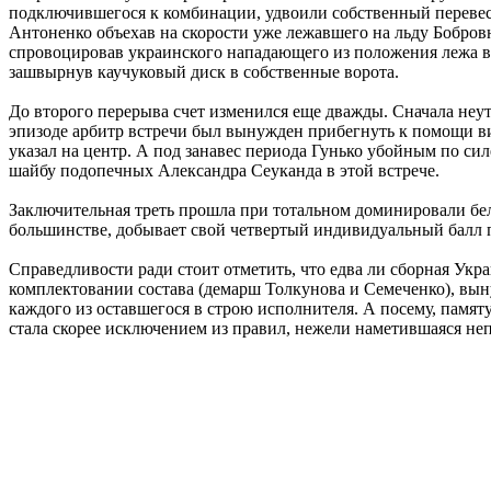
подключившегося к комбинации, удвоили собственный перевес,
Антоненко объехав на скорости уже лежавшего на льду Бобров
спровоцировав украинского нападающего из положения лежа вы
зашвырнув каучуковый диск в собственные ворота.
До второго перерыва счет изменился еще дважды. Сначала неу
эпизоде арбитр встречи был вынужден прибегнуть к помощи ви
указал на центр. А под занавес периода Гунько убойным по си
шайбу подопечных Александра Сеуканда в этой встрече.
Заключительная треть прошла при тотальном доминировали бе
большинстве, добывает свой четвертый индивидуальный балл по
Справедливости ради стоит отметить, что едва ли сборная Укр
комплектовании состава (демарш Толкунова и Семеченко), вын
каждого из оставшегося в строю исполнителя. А посему, памят
стала скорее исключением из правил, нежели наметившаяся не