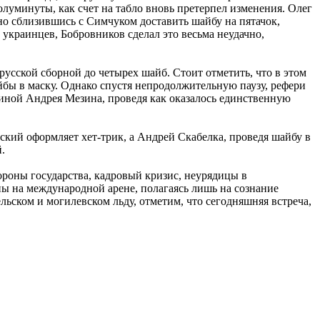
луминуты, как счет на табло вновь претерпел изменения. Олег
но сблизившись с Симчуком доставить шайбу на пятачок,
краинцев, Бобровников сделал это весьма неудачно,
усской сборной до четырех шайб. Стоит отметить, что в этом
бы в маску. Однако спустя непродолжительную паузу, рефери
спиной Андрея Мезина, проведя как оказалось единственную
ий оформляет хет-трик, а Андрей Скабелка, проведя шайбу в
.
ороны государства, кадровый кризис, неурядицы в
ы на международной арене, полагаясь лишь на сознание
льском и могилевском льду, отметим, что сегодняшняя встреча,