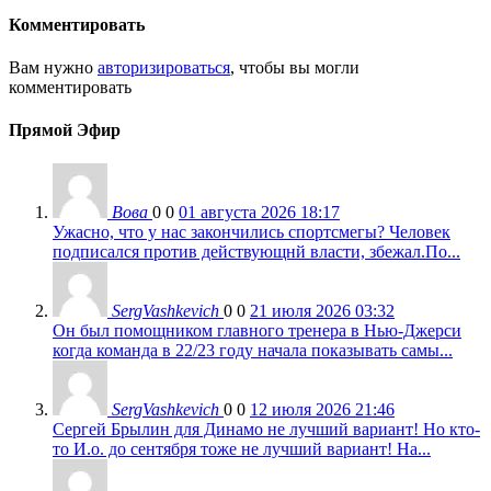
Комментировать
Вам нужно
авторизироваться
, чтобы вы могли
комментировать
Прямой Эфир
Вова
0
0
01 августа 2026 18:17
Ужасно, что у нас закончились спортсмегы? Человек
подписался против действующнй власти, збежал.По...
SergVashkevich
0
0
21 июля 2026 03:32
Он был помощником главного тренера в Нью-Джерси
когда команда в 22/23 году начала показывать самы...
SergVashkevich
0
0
12 июля 2026 21:46
Сергей Брылин для Динамо не лучший вариант! Но кто-
то И.о. до сентября тоже не лучший вариант! На...