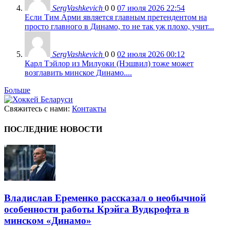
SergVashkevich
0
0
07 июля 2026 22:54
Если Тим Арми является главным претендентом на
просто главного в Динамо, то не так уж плохо, учит...
SergVashkevich
0
0
02 июля 2026 00:12
Карл Тэйлор из Милуоки (Нэшвил) тоже может
возглавить минское Динамо....
Больше
Свяжитесь с нами:
Контакты
ПОСЛЕДНИЕ НОВОСТИ
Владислав Еременко рассказал о необычной
особенности работы Крэйга Вудкрофта в
минском «Динамо»