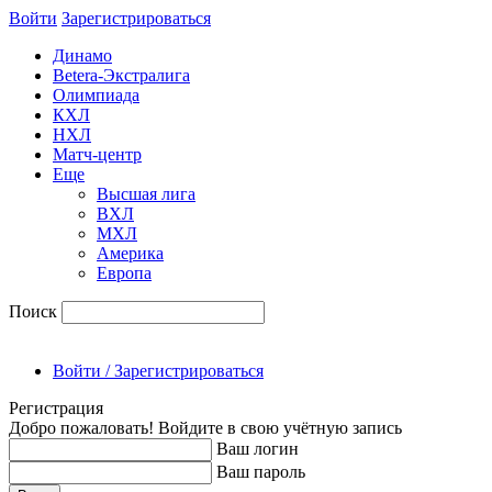
Войти
Зарегиcтрироваться
Динамо
Betera-Экстралига
Олимпиада
КХЛ
НХЛ
Матч-центр
Еще
Высшая лига
ВХЛ
МХЛ
Америка
Европа
Поиск
Войти / Зарегистрироваться
Регистрация
Добро пожаловать! Войдите в свою учётную запись
Ваш логин
Ваш пароль