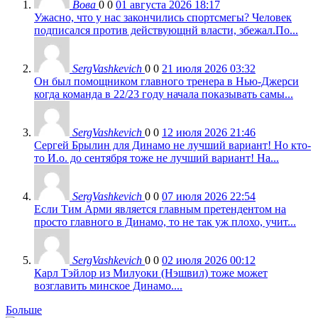
Вова
0
0
01 августа 2026 18:17
Ужасно, что у нас закончились спортсмегы? Человек
подписался против действующнй власти, збежал.По...
SergVashkevich
0
0
21 июля 2026 03:32
Он был помощником главного тренера в Нью-Джерси
когда команда в 22/23 году начала показывать самы...
SergVashkevich
0
0
12 июля 2026 21:46
Сергей Брылин для Динамо не лучший вариант! Но кто-
то И.о. до сентября тоже не лучший вариант! На...
SergVashkevich
0
0
07 июля 2026 22:54
Если Тим Арми является главным претендентом на
просто главного в Динамо, то не так уж плохо, учит...
SergVashkevich
0
0
02 июля 2026 00:12
Карл Тэйлор из Милуоки (Нэшвил) тоже может
возглавить минское Динамо....
Больше