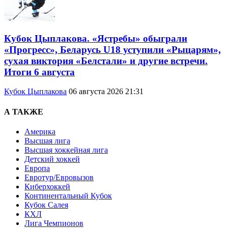
Кубок Цыплакова. «Ястребы» обыграли
«Прогресс», Беларусь U18 уступили «Рыцарям»,
сухая виктория «Белстали» и другие встречи.
Итоги 6 августа
Кубок Цыплакова
06 августа 2026 21:31
А ТАКЖЕ
Америка
Высшая лига
Высшая хоккейная лига
Детский хоккей
Европа
Евротур/Евровызов
Киберхоккей
Континентальный Кубок
Кубок Салея
КХЛ
Лига Чемпионов