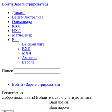
Войти
Зарегиcтрироваться
Динамо
Betera-Экстралига
Олимпиада
КХЛ
НХЛ
Матч-центр
Еще
Высшая лига
ВХЛ
МХЛ
Америка
Европа
Поиск
Войти / Зарегистрироваться
Регистрация
Добро пожаловать! Войдите в свою учётную запись
Ваш логин
Ваш пароль