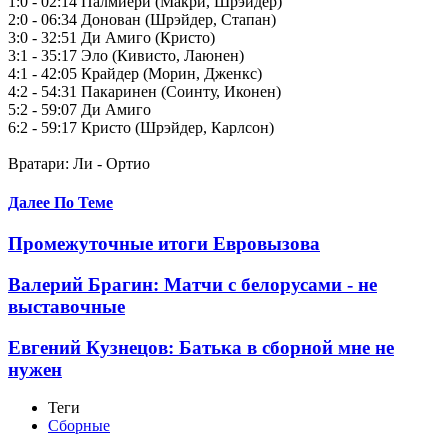
1:0 - 02:14 Палмиери (Макри, Шрэйдер)
2:0 - 06:34 Донован (Шрэйдер, Стапан)
3:0 - 32:51 Ди Амиго (Кристо)
3:1 - 35:17 Эло (Кивисто, Лаюнен)
4:1 - 42:05 Крайдер (Морин, Дженкс)
4:2 - 54:31 Пакаринен (Соинту, Иконен)
5:2 - 59:07 Ди Амиго
6:2 - 59:17 Кристо (Шрэйдер, Карлсон)
Вратари: Ли - Ортио
Далее По Теме
Промежуточные итоги Евровызова
Валерий Брагин: Матчи с белорусами - не
выставочные
Евгений Кузнецов: Батька в сборной мне не
нужен
Теги
Сборные