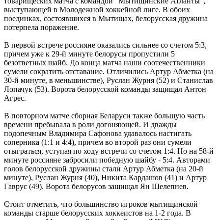
товарищеских матча с командой "Мытищинские Атланты",
выступающей в Молодежной хоккейной лиге. В обоих
поединках, состоявшихся в Мытищах, белорусская дружина
потерпела поражение.
В первой встрече россияне оказались сильнее со счетом 5:3,
причем уже к 29-й минуте белорусы пропустили 5
безответных шайб. До конца матча наши соотечественники
сумели сократить отставание. Отличились Артур Абметка (на
30-й минуте, в меньшинстве), Руслан Журня (52) и Станислав
Лопачук (53). Ворота белорусской команды защищал Антон
Агрес.
В повторном матче сборная Беларуси также большую часть
времени пребывала в роли догоняющей. И дважды
подопечным Владимира Сафонова удавалось настигать
соперника (1:1 и 4:4), причем во второй раз они сумели
отыграться, уступая по ходу встречи со счетом 1:4. Но на 58-й
минуте россияне забросили победную шайбу - 5:4. Авторами
голов белорусской дружины стали Артур Абметка (на 20-й
минуте), Руслан Журня (40), Никита Кардашов (41) и Артур
Гаврус (49). Ворота белорусов защищал Ян Шелепнев.
Стоит отметить, что большинство игроков мытищинской
команды старше белорусских хоккеистов на 1-2 года. В