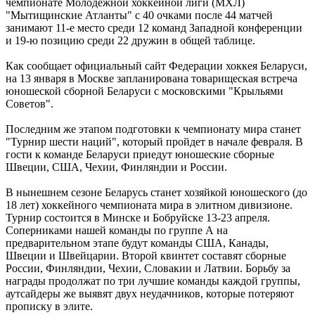
чемпионате Молодежной хоккейной лиги (МХЛ)
"Мытищинские Атланты" с 40 очками после 44 матчей
занимают 11-е место среди 12 команд Западной конференции
и 19-ю позицию среди 22 дружин в общей таблице.
Как сообщает официальный сайт Федерации хоккея Беларуси,
на 13 января в Москве запланирована товарищеская встреча
юношеской сборной Беларуси с московскими "Крыльями
Советов".
Последним же этапом подготовки к чемпионату мира станет
"Турнир шести наций", который пройдет в начале февраля. В
гости к команде Беларуси приедут юношеские сборные
Швеции, США, Чехии, Финляндии и России.
В нынешнем сезоне Беларусь станет хозяйкой юношеского (до
18 лет) хоккейного чемпионата мира в элитном дивизионе.
Турнир состоится в Минске и Бобруйске 13-23 апреля.
Соперниками нашей команды по группе А на
предварительном этапе будут команды США, Канады,
Швеции и Швейцарии. Второй квинтет составят сборные
России, Финляндии, Чехии, Словакии и Латвии. Борьбу за
награды продолжат по три лучшие команды каждой группы,
аутсайдеры же выявят двух неудачников, которые потеряют
прописку в элите.