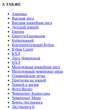
А ТАКЖЕ
Америка
Высшая лига
Высшая хоккейная лига
Детский хоккей
Европа
Евротур/Евровызов
Киберхоккей
Континентальный Кубок
Кубок Салея
КХЛ
Лига Чемпионов
НХЛ
Молодежная хоккейная лига
Молодежный чемпионат мира
Олимпийские игры
Прогнозы на хоккей
Хоккей и жизнь
Фото-Видео
Чемпионат Казахстана
Чемпионат Мира
Betera-Экстралига
Экстралига Б