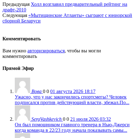
Предыдущая
Холл возглавил предварительный рейтинг на
драфт-2010
Следующая
«Мытищинские Атланты» сыграют с юниорской
сборной Беларуси
Комментировать
Вам нужно
авторизироваться
, чтобы вы могли
комментировать
Прямой Эфир
Вова
0
0
01 августа 2026 18:17
Ужасно, что у нас закончились спортсмегы? Человек
подписался против действующнй власти, збежал.По...
SergVashkevich
0
0
21 июля 2026 03:32
Он был помощником главного тренера в Нью-Джерси
когда команда в 22/23 году начала показывать самы...