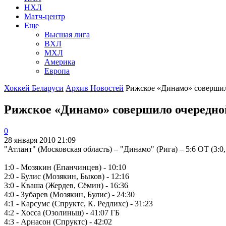
НХЛ
Матч-центр
Еще
Высшая лига
ВХЛ
МХЛ
Америка
Европа
Хоккей Беларуси
Архив Новостей
Рижское «Динамо» совершило
Рижское «Динамо» совершило очередно
0
28 января 2010 21:09
"Атлант" (Московская область) – "Динамо" (Рига) – 5:6 ОТ (3:0, 1
1:0 - Мозякин (Епанчинцев) - 10:10
2:0 - Булис (Мозякин, Быков) - 12:16
3:0 - Кваша (Жердев, Сёмин) - 16:36
4:0 - Зубарев (Мозякин, Булис) - 24:30
4:1 - Карсумс (Спруктс, К. Редлихс) - 31:23
4:2 - Хосса (Озолиньш) - 41:07 ГБ
4:3 - Арнасон (Спруктс) - 42:02