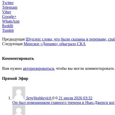
Twitter
Telegram
Viber
Google+
WhatsApp
ReddIt
Tumblr
Предыдущая
Шуплер: слова, что были сказаны в перерыве, сра
Следующая
Минское «Динамо» обыграло СКА
Комментировать
Вам нужно
авторизироваться
, чтобы вы могли комментировать
Прямой Эфир
SergVashkevich
0
0
21 июля 2026 03:32
Он был помощником главного тренера в Нью-Джерси когда