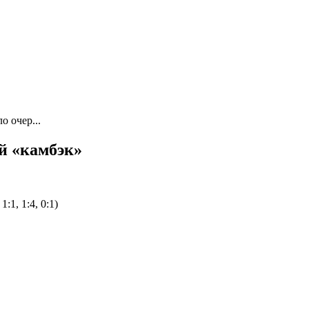
 очер...
й «камбэк»
:1, 1:4, 0:1)