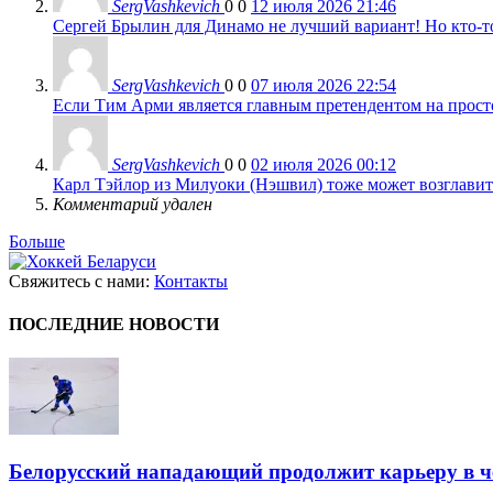
SergVashkevich
0
0
12 июля 2026 21:46
Сергей Брылин для Динамо не лучший вариант! Но кто-то 
SergVashkevich
0
0
07 июля 2026 22:54
Если Тим Арми является главным претендентом на просто 
SergVashkevich
0
0
02 июля 2026 00:12
Карл Тэйлор из Милуоки (Нэшвил) тоже может возглавить
Комментарий удален
Больше
Свяжитесь с нами:
Контакты
ПОСЛЕДНИЕ НОВОСТИ
Белорусский нападающий продолжит карьеру в 