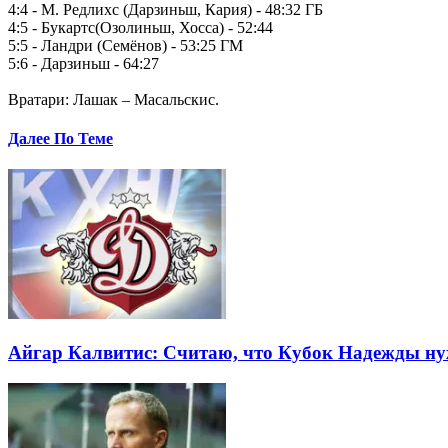
4:4 - М. Редлихс (Дарзиньш, Кария) - 48:32 ГБ
4:5 - Букартс(Озолиньш, Хосса) - 52:44
5:5 - Ландри (Семёнов) - 53:25 ГМ
5:6 - Дарзиньш - 64:27
Вратари: Лашак – Масальскис.
Далее По Теме
Айгар Калвитис: Считаю, что Кубок Надежды ну