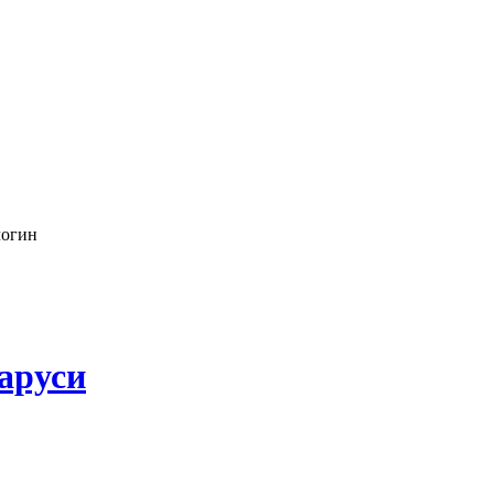
логин
аруси