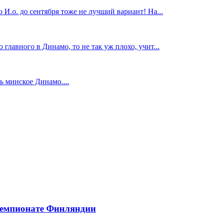
И.о. до сентября тоже не лучший вариант! На...
главного в Динамо, то не так уж плохо, учит...
 минское Динамо....
чемпионате Финляндии