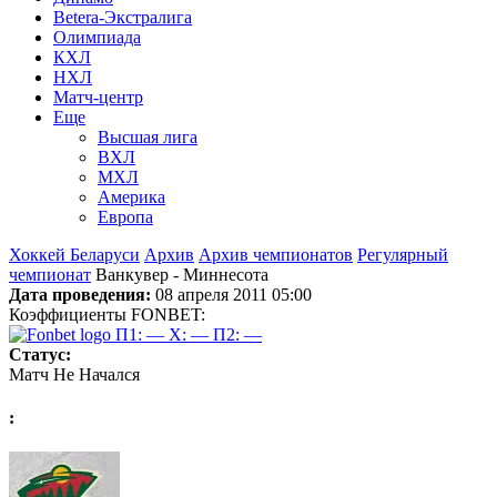
Betera-Экстралига
Олимпиада
КХЛ
НХЛ
Матч-центр
Еще
Высшая лига
ВХЛ
МХЛ
Америка
Европа
Хоккей Беларуси
Архив
Архив чемпионатов
Регулярный
чемпионат
Ванкувер - Миннесота
Дата проведения:
08 апреля 2011 05:00
Коэффициенты FONBET:
П1: —
X: —
П2: —
Статус:
Матч Не Начался
: