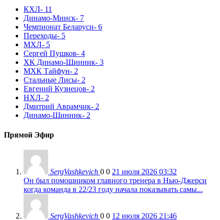
КХЛ
- 11
Динамо-Минск
- 7
Чемпионат Беларуси
- 6
Переходы
- 5
МХЛ
- 5
Сергей Пушков
- 4
ХК Динамо-Шинник
- 3
МХК Тайфун
- 2
Стальные Лисы
- 2
Евгений Кузнецов
- 2
НХЛ
- 2
Дмитрий Аврамчик
- 2
Динамо-Шинник
- 2
Прямой Эфир
SergVashkevich
0
0
21 июля 2026 03:32
Он был помощником главного тренера в Нью-Джерси
когда команда в 22/23 году начала показывать самы...
SergVashkevich
0
0
12 июля 2026 21:46