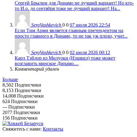
Сергей Брылин для Динамо не лучший вариант! Но кто-
то И.о. до сентября тоже не лучший вариант! На...
SergVashkevich
0
0
07 июля 2026 22:54
Если Тим Арми является главным претендентом на
просто главного в Динамо, то не так уж плохо, учит...
SergVashkevich
0
0
02 июля 2026 00:12
Карл Тэйлор из Милуоки (Нэшвил) тоже может
возглавить минское Динамо....
Комментарий удален
Больше
8,502
Подписчики
8,153
Подписчики
14,008
Подписчики
624
Подписчики
---
Подписчики
2077
Подписчики
156
Подписчики
Свяжитесь с нами:
Контакты