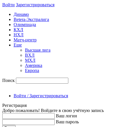
Войти
Зарегиcтрироваться
Динамо
Betera-Экстралига
Олимпиада
КХЛ
НХЛ
Матч-центр
Еще
Высшая лига
ВХЛ
МХЛ
Америка
Европа
Поиск
Войти / Зарегистрироваться
Регистрация
Добро пожаловать! Войдите в свою учётную запись
Ваш логин
Ваш пароль